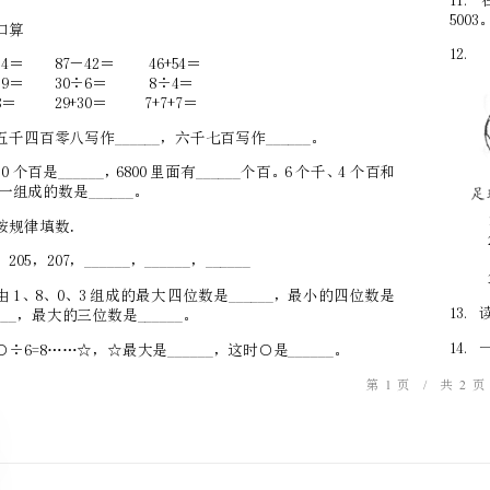
一、基础练习(40分)
1.口算
30+54＝87－42＝46+54＝
60+39＝30÷6＝8÷4＝
7×8＝29+30＝7+7+7＝
8个一组成的数是______。
4.按规律填数．