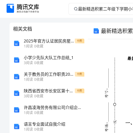
最
新
相关文档
最新精选积累
精
2025年官方认证居民房屋租赁合同
付费
选
1
阅读
0
收藏
小学少先队大队工作总结_1
积
3
阅读
0
收藏
累
关于教务员的工作职责2024工作职责
付费
1
阅读
0
收藏
二
陕西省西安市长安区第十一中学高三英语期末试题含解析
付费
3
阅读
0
收藏
年
许昌凌海劳务有限公司介绍企业发展分析报告
级
1
阅读
0
收藏
语言专业面试自我介绍
下
1
阅读
0
收藏