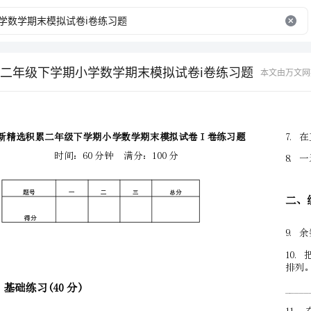
二年级下学期小学数学期末模拟试卷i卷练习题
本文由万文网
题号
一
二
三
得分