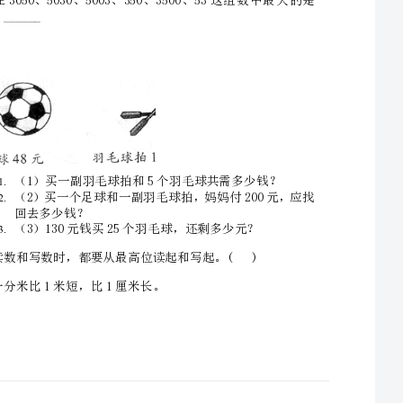
9.
排列。
5003。______
12.
2.五千四百零八写作______，六千七百写作______。
3.10个百是______，6800里面有______个百。6个千、4个百和
1.