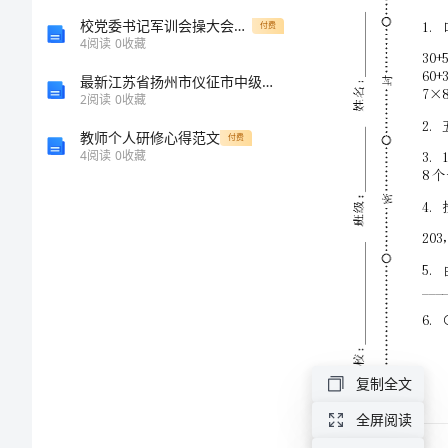
学
校党委书记军训会操大会讲话稿
付费
4
阅读
0
收藏
期
最新江苏省扬州市仪征市中级统计师《统计基础知识理论及相关知识》最后冲刺试题含解析
2
阅读
0
收藏
小
教师个人研修心得范文
付费
4
阅读
0
收藏
学
数
学
期
末
复制全文
模
全屏阅读