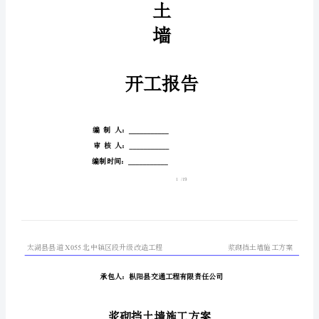
工
程
浆
浆
砌
砌
片
挡
土
石
墙
挡
施
土
工