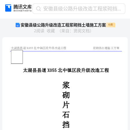
安
安徽县级公路升级改造工程浆砌挡土墙施工方案
徽
安徽县级公路升级改造工程浆砌挡土墙施工方案
付费
县
2
阅读
收藏
（
来自
：
贤阅文档
）
级
公
路
升
X055
内部资
级
料
仅供参
改
考
造