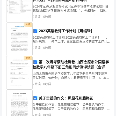
程
2024年证券从业资格考试《证券市场基本法律法规》自
3、工程的特点和施工现
我检测试题A卷 附解析考试须知：1、考试时间：120分
钟，本卷满分为100分。 2、请首先按要求在试卷的指定
浆
2
阅读
0
收藏
位置填写您的姓名、准考证号等信息。 3、
4、工程采用技术规范、规程、规定：
砌
付费
2023英语教师工作计划【可编辑】
片
GB50026-2007《工程测量规范》
2023英语教师工作计划 2023英语教师工作计划1 一、
指导思想： 教学工作，紧紧围绕着本校的教学工作计
石
划，结合本学期工作要点，以教育局“1、2、3、4”工程
2
阅读
0
收藏
为指针，全面落实《桦甸市教师专业发展
挡
付费
土
第一次月考滚动检测卷-山西太原市外国语学
校数学八年级下册三角形同步测评试题（含详细
墙
JTGF80/1-2004《公路工程质量》
解析）
山西太原市外国语学校数学八年级下册三角形同步测评
考试时间：90分钟；命题人：教研组考生注意：1、本卷
开
分第I卷（选择题）和第Ⅱ卷（非选择题）两部分，满分
2
阅读
0
收藏
100分，考试时间90分钟2、答卷前，考生务必用
工
报
关于童话的作文：凤凰花和腊梅花
关于童话的作文：凤凰花和腊梅花 关于童话的作文：
告
凤凰花和腊梅花 关于童话的作文：凤凰花和腊梅花
炎热的夏天到了，花园里凤凰花开得火红火红，就像一
2
阅读
0
收藏