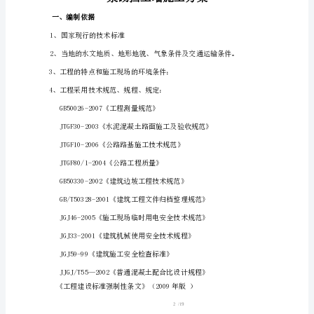
方
墙
案
内
部
资
料
仅
供
编制人：
参
审核人：
考
编制时间：
太
湖
县