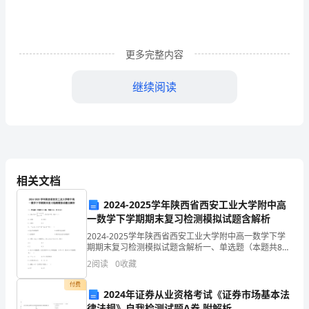
县
道
更多完整内容
X055
X055
北
继续阅读
中
镇
区
相关文档
段
升
2024-2025学年陕西省西安工业大学附中高
一数学下学期期末复习检测模拟试题含解析
级
2024-2025学年陕西省西安工业大学附中高一数学下学
一、编制依据
期期末复习检测模拟试题含解析一、单选题（本题共8小
改
题，每题5分，共40分）1、已知，若，则（）A.或 B.3
2
阅读
0
收藏
或5C.或5 D.32、 “，”是“
1、国家现行的技术标准
造
付费
2024年证券从业资格考试《证券市场基本法
工
律法规》自我检测试题A卷 附解析