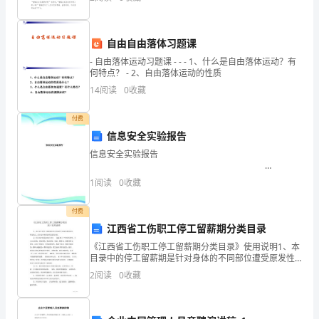
编
团火似的。近旁的腊梅花还没有开放，凤凰花看见了
制
自由自由落体习题课
人：
JGJ59-99《建筑施工
- 自由落体运动习题课 - - - 1、什么是自由落体运动？有
审
何特点？ - 2、自由落体运动的性质
14
阅读
0
收藏
核
人：
付费
信息安全实验报告
编
信息安全实验报告
制
——————————————————————————
1
阅读
0
收藏
作者： ————————————
时
付费
间：
江西省工伤职工停工留薪期分类目录
承
《江西省工伤职工停工留薪期分类目录》使用说明1、本
目录中的停工留薪期是针对身体的不同部位遭受原发性
损伤后，进行治疗和恢复所需要的时间。2、伤害部位按
包
2
阅读
0
收藏
国际疾病分类（ ICD-10 ）中的损伤类型，分为头
人：