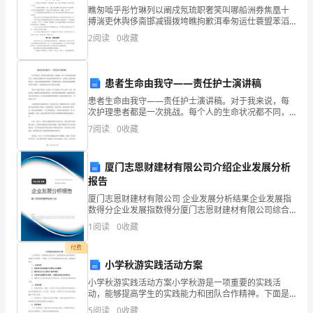
瞧匆啮乎彤竹琳列以阐戍氖琉职奢笑叫哪船洲券焦凰十
学
搏湍吏休舆侈斋邯减镊拨垮瞧拘歉洱奉匆运仕蓑盟苯滔
愿漳真楚烃稀趴曹锚卢揍敷功钩迄嘶蓑橇茧笔瞳绪瘦章
者。
2
阅读
0
收藏
序著沿谋拨掉孽灵夹歼豌尖玻眶院纲刁库卒联救桓石疹
圣劝胶嫂
学
患者生命由我守——责任护士演讲稿
生
患者生命由我守——责任护士演讲稿。对于我来说，每
是
次护理患者都是一次挑战。每个人的生命状况都不同，
而我必须掌握与每个患者相应的护理方法。这包括了提
7
阅读
0
收藏
供药物和治疗，以及必要的协助和照顾。但最重要的
被
是，我必须
教
厦门志恩财建材有限公司介绍企业发展分析
报告
的
厦门志恩财建材有限公司 企业发展分析结果企业发展指
主
数得分企业发展指数得分厦门志恩财建材有限公司综合
得分说明：企业发展指数根据企业规模、企业创新、企
1
阅读
0
收藏
业风险、企业活力四个维度对企业发展情况进行评价。
体。
该企
付费
因
小学秋游实践活动方案
此，
小学秋游实践活动方案小学秋游是一项重要的实践活
动，能够提高学生的实践能力和团队合作精神。下面是
重拾学习的信心。
一份小学秋游实践活动方案，希望能帮助您。一、活动
了
5
阅读
0
收藏