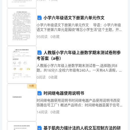
目标1. 培养学生的实践能力和团队合作精神；2. 增加学
生
解
小学六年级语文下册第六单元作文
和
小学六年级语文下册第六单元作文 导语：小学六年级
分
语文下册第六单元是围绕“难忘小学生活”这个主题，开展
一次综合性学习，想师友、母校辞别。下面由为大家的
95
阅读
0
收藏
析
小学六年级语文下册第六单元作文，希望可以帮助到大
学
人教版小学六年级上册数学期末测试卷附参
考答案（a卷）
生
人教版小学六年级上册数学期末测试卷一.选择题(共8
情
题，共16分)1.全校六年级有240人，一天有4人请假，出
勤人数与总人数的比是（ ）。A.1∶60 B.60∶59 C
0
阅读
0
收藏
况，
付费
有
时间继电器使用说明书
针
时间继电器使用说明书时间继电器产品使用说明书西安
铁路信号工厂1 概述产品特点：时间继电器是属于信号继
对
电器品种之一，是为满足用户对原时间继电器缓吸时间
14
阅读
0
收藏
的不同要求而设计的系列继电器，时间继电器（以下简
称
地
基于肌肉力描计法的人机交互控制方法的研