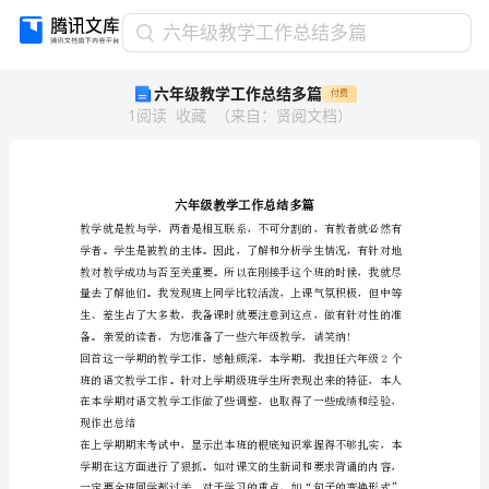
六
六年级教学工作总结多篇
年
六年级教学工作总结多篇
付费
级
1
阅读
收藏
（
来自
：
贤阅文档
）
教
学
工
作
总
结
多