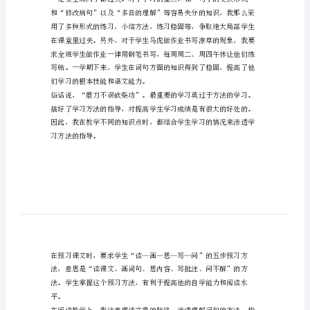
篇
六
年
级
教
学
工
现作出总结
作
总
结
多
篇