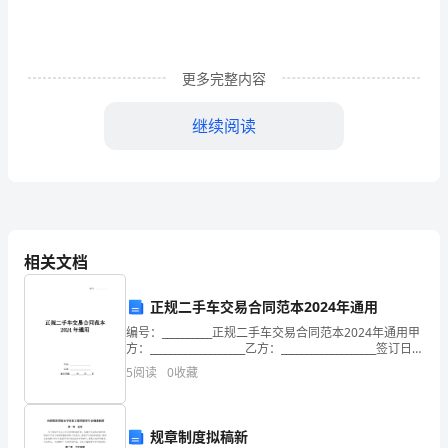
系，
不
更多完整内容
可
分
继续阅读
割
的，
有
教
相关文档
平。
者
正规二手车交易合同范本2024年通用
就
编号：__________正规二手车交易合同范本2024年通用甲
方：___________________乙方：___________________签订日
必
期：_____年_____月_____日正
5
阅读
0
收藏
然
有
规章制度拟稿新