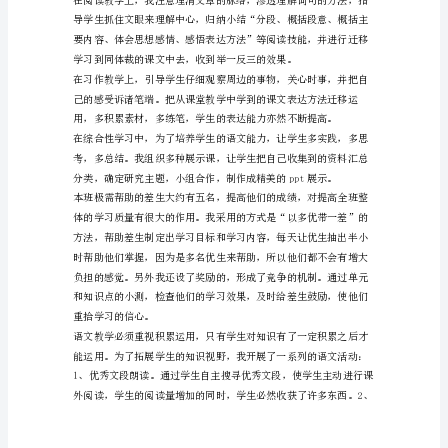
教
学
就
是
们学习的根本技能和语文能力。
教
与
学，
两
者
习方法的指导。
是
相
互
联