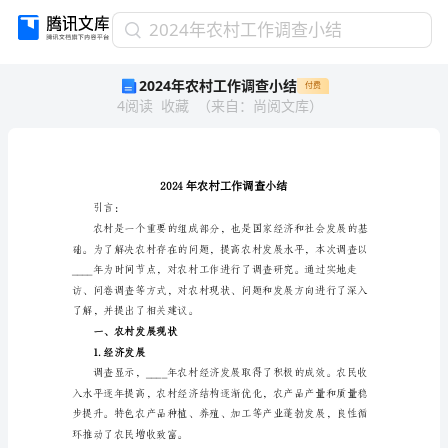
2024
2024年农村工作调查小结
年
2024年农村工作调查小结
付费
农
4
阅读
收藏
（
来自
：
尚阅文库
）
村
工
作
调
查
小
引言：
结