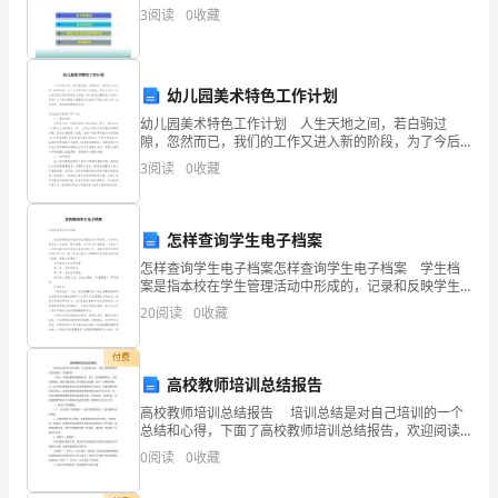
农
3
阅读
0
收藏
村
发
幼儿园美术特色工作计划
幼儿园美术特色工作计划 人生天地之间，若白驹过
展
隙，忽然而已，我们的工作又进入新的阶段，为了今后
更好的工作发展，写好计划才不会让我们努力的时候迷
水
3
阅读
0
收藏
失方向哦。那么你真正懂得怎么写好计划吗？以下是小
编精心整
平，
怎样查询学生电子档案
本
怎样查询学生电子档案怎样查询学生电子档案 学生档
次
案是指本校在学生管理活动中形成的，记录和反映学生
个人经历、德才能绩、学习和工作表现的、以学生个人
20
阅读
0
收藏
为单位集中保存起来以备查考的文字、表格及其他各种
调
形
付费
查
高校教师培训总结报告
以
高校教师培训总结报告 培训总结是对自己培训的一个
总结和心得，下面了高校教师培训总结报告，欢迎阅读!
____
一年来，以提高教师的整体素质，建立一支师德修养
0
阅读
0
收藏
高、业务素质精良、教学技能全面、教学根本功过硬
年