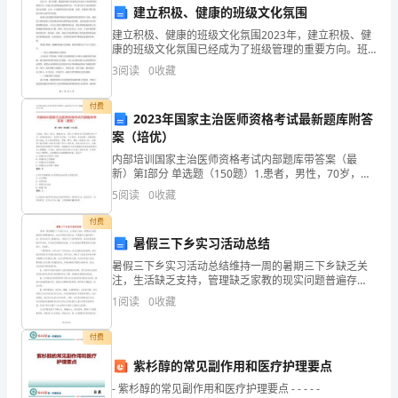
突出。
为
建立积极、健康的班级文化氛围
3.农村产业发展不平衡
了
建立积极、健康的班级文化氛围2023年，建立积极、健
康的班级文化氛围已经成为了班级管理的重要方向。班
级文化氛围是通过集体生活、学习和交往互动形成的特
解
3
阅读
0
收藏
定社会氛围。它是一个班级所有成员在思想、伦理、美
德和
决
付费
2023年国家主治医师资格考试最新题库附答
农
案（培优）
和养殖模式，缺乏转
村
内部培训国家主治医师资格考试内部题库带答案（最
三、农村工作发展方向
新）第I部分 单选题（150题）1.患者，男性，70岁，嗜
烟55年。因右上叶肺炎在门诊间断治疗3个月，咳嗽咳痰
存
5
阅读
0
收藏
减少，自感已无发热，乏力明显，食欲减退，体重
1.加强基础设施建设
在
付费
暑假三下乡实习活动总结
的
暑假三下乡实习活动总结维持一周的暑期三下乡缺乏关
注，生活缺乏支持，管理缺乏家教的现实问题普遍存
问
在，社会必须给予的关注。开展留守儿童关爱行动，促
1
阅读
0
收藏
进未成年人健康成长，是我们义不容辞的职责。我们的
的交通和物流条件。
题，
民族曾经历
付费
2.提高农村教育和医疗水平
提
紫杉醇的常见副作用和医疗护理要点
高
- 紫杉醇的常见副作用和医疗护理要点 - - - - -