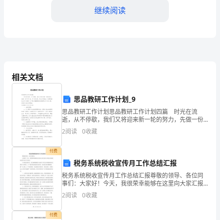
是
继续阅读
国
家
二、农村存在问题
经
1.基础设施不完善
济
相关文档
和
思品教研工作计划_9
社
思品教研工作计划思品教研工作计划四篇 时光在流
会
逝，从不停歇，我们又将迎来新一轮的努力，先做一份
村的交通和物流带来了困难。
工作计划，开个好头吧。那么如何做出一份高质量的工
2
阅读
0
收藏
作计划呢？以下是小编整理的思品教研工作计划4篇，希
发
2.教育医疗水平低下
望对
付费
展
税务系统税收宣传月工作总结汇报
的
税务系统税收宣传月工作总结汇报尊敬的领导、各位同
事们：大家好！今天，我很荣幸能够在这里向大家汇报
基
今年税务系统税收宣传月的工作总结。今年税收宣传
2
阅读
0
收藏
月，我们紧紧围绕中央经济工作会议和国家税务总局的
础。
工作要求，
付费