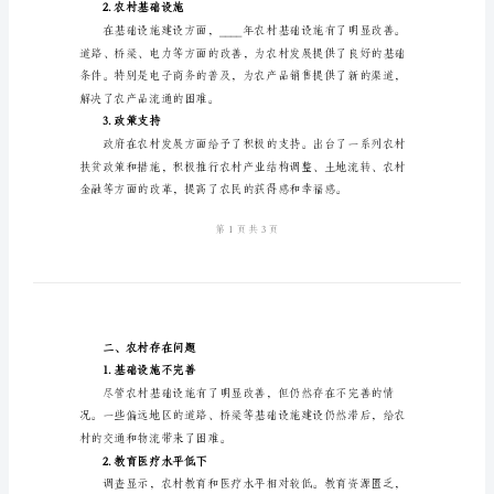
2024
年
农
村
了解，并提出了相关建议。
工
一、农村发展现状
作
1.经济发展
调
查
小
结
引
环推动了农民增收致富。
言：
2.农村基础设施
农