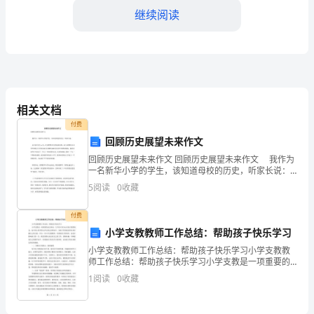
作
继续阅读
总
结：
重
视
相关文档
安
付费
回顾历史展望未来作文
全
回顾历史展望未来作文 回顾历史展望未来作文 我作为
一名新华小学的学生，该知道母校的历史，听家长说：
教
从1938年至xx年，经过整整70年的风雨历程，从2名
5
阅读
0
收藏
教师58名学生的私立小学到100多名教
育、
付费
强
小学支教教师工作总结：帮助孩子快乐学习
化
小学支教教师工作总结：帮助孩子快乐学习小学支教教
师工作总结：帮助孩子快乐学习小学支教是一项重要的
防
结语
社会事业，它不仅可以为山区孩子提供机会，也可以让
1
阅读
0
收藏
更多的人参与到公益事业中，为孩子们的成长和未来贡
范
献自己的