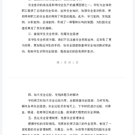
结：
重
一、加强安全管理，
视
安
全
教
育、
强
响应机制。
化
防