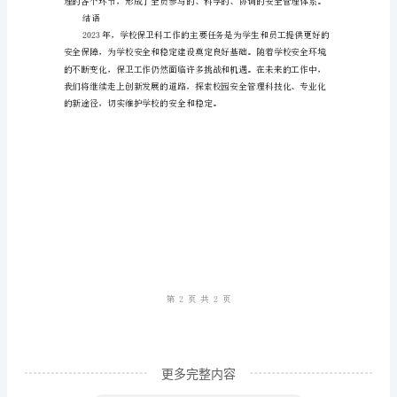
范
意
识
建设奠定了良好的基础。
2023
年
学
校
保
卫
科
工
更多完整内容