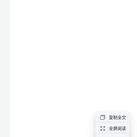
发
生
的
事
作
文
在
温
馨
的
大
复制全文
家
全屏阅读
庭