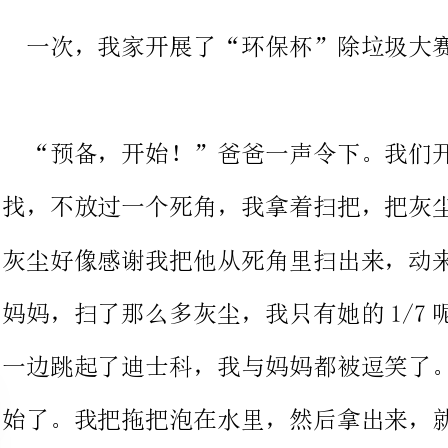
“预备，开始！”爸爸一声令下。我们开始寻找垃圾。我东找西
找，不放过一个死角，我拿着扫把，把灰尘从死角里扫出来。那些
灰尘好像感谢我把他从死角里扫出来，动来动去的，我笑了。你看
妈妈，扫了那么多灰尘，我只有她的1/7呢！爸爸呢，一边扫地，
一边跳起了迪士科，我与妈妈都被逗笑了。第一关结束了，拖地开
始了。我把拖把泡在水里，然后拿出来，就可以拖了。我很开心，
好像拯救了地球。瞧妈妈爸爸那认真劲儿，一个安静，一个唱起了
国歌。后来，妈妈说她已经好了，就躺在床上休息去了。我与爸爸
见此情形，都加快速度扫起来。不一会儿，家里就干干净净的了。
最后，妈妈拿出洗尘器，把先前扫的灰尘都吸进了进去。我们完工
了，手叉着腰，欣慰地笑了。