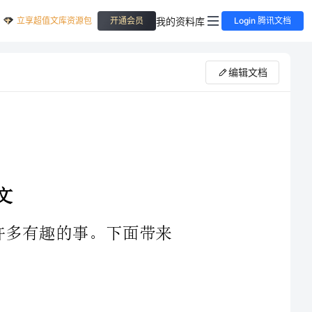
立享超值文库资源包
我的资料库
开通会员
Login 腾讯文档
编辑文档