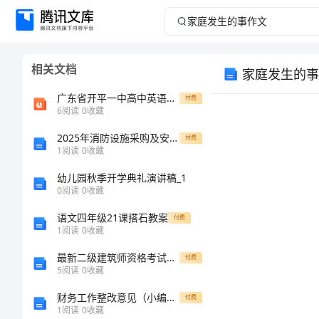
家
庭
相关文档
家庭发生的事
发
广东省开平一中高中英语《Unit1》Women of achievement课件 新人教版必修4
付费
生
6
阅读
0
收藏
2025年消防设施采购及安装施工合同
的
付费
1
阅读
0
收藏
事
幼儿园秋季开学典礼演讲稿_1
0
阅读
0
收藏
作
语文四年级21课搭石教案
付费
1
阅读
0
收藏
文
最新二级建筑师资格考试大全附答案（典型题）
付费
家
5
阅读
0
收藏
庭
财务工作整改意见（小编整理）[修改版]
付费
1
阅读
0
收藏