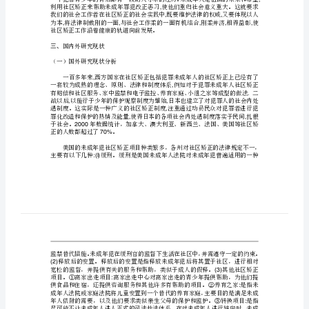
人
二、选题理由与意义
社
区
矫
治
的
运
用
开
,