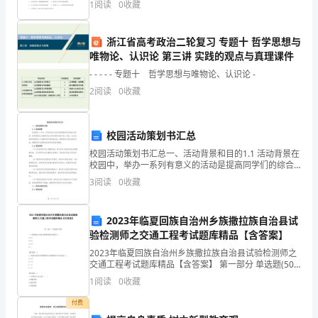
题
1
阅读
0
收藏
,
（非选择题）两部分，满分100分，考试时间90分钟2
理
,,
浙江省高考政治二轮复习 专题十 哲学思想与
,
由
唯物论、认识论 第三讲 实践的观点与真理课件
- - - - - 专题十 哲学思想与唯物论、认识论 -
与
6
2
阅读
0
收藏
的理论，但尚没有形成适用的方法体系。
意
义
校园活动策划书汇总
当
校园活动策划书汇总一、活动背景和目的1.1 活动背景在
校园中，举办一系列有意义的活动是提高同学们的综合
素质、培养爱国主义精神和社会责任感的有效手段。因
前
3
阅读
0
收藏
此，本次活动的背景是为了丰富同学们的校园生活，增
进
我
2023年临夏回族自治州乡族撒拉族自治县试
国
验检测师之交通工程考试题库精品【含答案】
未
2023年临夏回族自治州乡族撒拉族自治县试验检测师之
交通工程考试题库精品【含答案】 第一部分 单选题(50
题) 1、突起路标白色逆反射器的颜色系数为()。
成
1
阅读
0
收藏
A.0.5B.0.6C.0.8D.1【答
年
付费