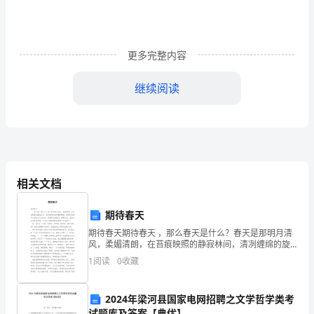
丹
丽
更多完整内容
选
继续阅读
题：
社
(2)
会
:
工
相关文档
作
期待春天
在
:
期待春天期待春天 ，那么春天是什么？春天是那明月清
未
风，柔媚清朗，在苔痕映照的静寂林间，清冽缠绵的旋
律翩然飘临，希望伴着歌声在阳光中冉冉升起。春是那
1
阅读
0
收藏
成
淡雨疏风，薄雾浓云，笼住水边清香的荫影，生命在这
朦
年
2024年梁河县国家电网招聘之文学哲学类考
试题库及答案【典优】