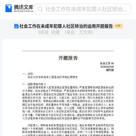
社
社会工作在未成年犯罪人社区矫治的运用开题报告
会
社会工作在未成年犯罪人社区矫治的运用开题报告
付费
工
3
阅读
收藏
（
来自
：
万文网
）
作
在
未
成
年
犯
罪
一、
选题：