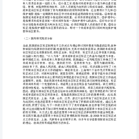
题
社区矫正工作沿着健康的轨道向前发展。
报
国内外研究现状
三、
告
（一）国外研究现状分析
开
,
题
,,
报
,
告
2000
社
70%
正的人数都超过了。
会
工
:(l)
作
082008442038
谢