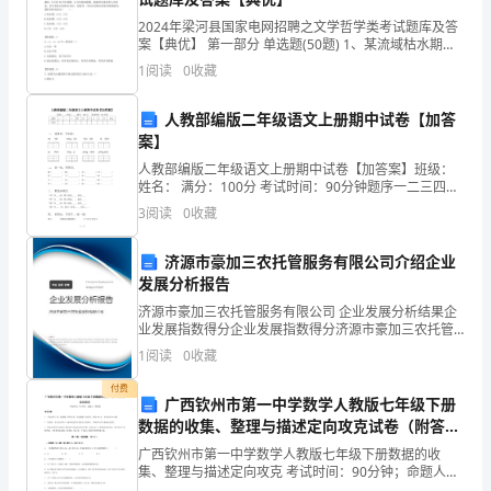
人
:
2024年梁河县国家电网招聘之文学哲学类考试题库及答
罪
察和社区服务。
案【典优】 第一部分 单选题(50题) 1、某流域枯水期为
12月到次年2月，4月份河流水质有机物浓度全年最高，
1
阅读
0
收藏
犯
8月份DO全年最低，6月份盐度最
（二）国内研究现状分析
社
人教部编版二年级语文上册期中试卷【加答
案】
区
人教部编版二年级语文上册期中试卷【加答案】班级：
,
姓名： 满分：100分 考试时间：90分钟题序一二三四五
中
,,
六七八九总分得分一、 读拼音，写词语。wū hēi bā
3
阅读
0
收藏
的
济源市豪加三农托管服务有限公司介绍企业
运
20037
发展分析报告
用
济源市豪加三农托管服务有限公司 企业发展分析结果企
业发展指数得分企业发展指数得分济源市豪加三农托管
研
服务有限公司综合得分说明：企业发展指数根据企业规
1
阅读
0
收藏
模、企业创新、企业风险、企业活力四个维度对企业发
究
展情
付费
广西钦州市第一中学数学人教版七年级下册
二、
数据的收集、整理与描述定向攻克试卷（附答案
详解）
广西钦州市第一中学数学人教版七年级下册数据的收
选
集、整理与描述定向攻克 考试时间：90分钟；命题人：
教研组考生注意：1、本卷分第I卷（选择题）和第Ⅱ卷