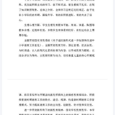
毕业班的教学方案，欢迎借鉴！
学
毕
业
班
教
品质。
学
方
案
六
年
级
毕