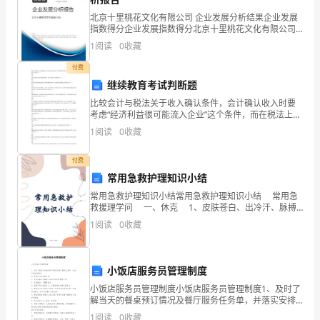
特
北京十里桃花文化有限公司 企业发展分析结果企业发展
殊
指数得分企业发展指数得分北京十里桃花文化有限公司
综合得分说明：企业发展指数根据企业规模、企业创
1
阅读
0
收藏
的
新、企业风险、企业活力四个维度对企业发展情况进行
评价。
付费
地
继续教育考试判断题
位,
童。
比较会计与税法关于收入确认条件，会计确认收入时要
考虑“经济利益很可能流入企业”这个条件，而在税法上无
是
此条件。（ ）错误 正确企业发出库存商品而没有收到货
1
阅读
0
收藏
款时，在会计和税法上均应确认收入。（ ）错
学
付费
校
常用急救护理知识小结
常用急救护理知识小结常用急救护理知识小结 常用急
整
救援理学问 一、休克 1、皮肤苍白、出冷汗、脉搏
加快，如每分钟超过一百零一次，是休克的象征，显示
体
1
阅读
0
收藏
可能有内部出血。
教
小饭店服务员管理制度
学
小饭店服务员管理制度小饭店服务员管理制度1、及时了
水
解当天的餐桌预订情况及餐厅服务任务单，并落实安排
好餐桌2、接受客人的临时订座。3、负责来餐厅用餐客
1
阅读
0
收藏