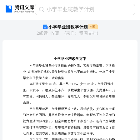
小
小学毕业班教学计划
学
小学毕业班教学计划
付费
毕
2
阅读
收藏
（
来自
：
贤阅文档
）
业
班
教
学
计
划
小