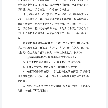
业
班
心。
是
小
学
屡夺魁。
阶
段
的
关
键
时
刻,
其