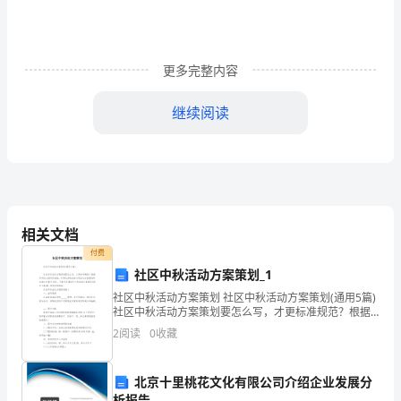
教
学
更多完整内容
质
继续阅读
量
在
小
学
相关文档
阶
付费
段
社区中秋活动方案策划_1
社区中秋活动方案策划 社区中秋活动方案策划(通用5篇)
中
社区中秋活动方案策划要怎么写，才更标准规范？根据
多年的文秘写作经验，参考优秀的社区中秋活动方案策
2
阅读
0
收藏
占
划样本能让你事半功倍，下面分享【
有
北京十里桃花文化有限公司介绍企业发展分
析报告