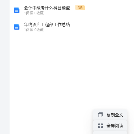
问
会计中级考什么科目题型有哪些
付费
1
阅读
0
收藏
题
年终酒店工程部工作总结
1
阅读
0
收藏
银
行
面
试
都
可
能
问
复制全文
什
全屏阅读
么