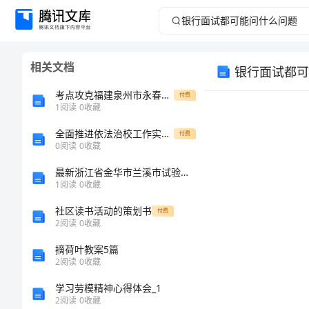
银
行
相关文档
银行面试都可
面
考点攻克福建泉州市永春第一中学数学人教版七年级下册数据的收集、整理与描述章节测评练习题（详解）
付费
试
1
阅读
0
收藏
全面推进依法治校工作实施方案[修改版]
都
付费
0
阅读
0
收藏
可
最新浙江省金华市兰溪市试验检测师之交通工程考试题库精品（基础题）
1
阅读
0
收藏
能
社区读书活动的策划书
付费
2
阅读
0
收藏
问
摘荷叶教案5篇
什
2
阅读
0
收藏
学习劳模精神心得体会_1
么
2
阅读
0
收藏