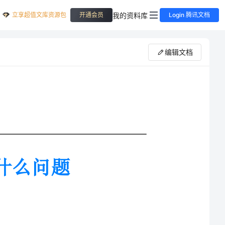
立享超值文库资源包
我的资料库
开通会员
Login 腾讯文档
编辑文档