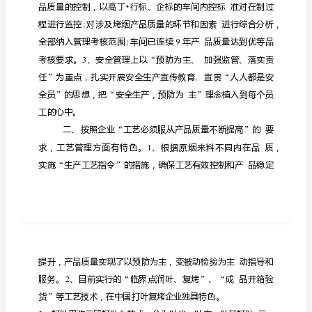
参
观
烟
厂
学
习
心
得
体
会
昆
明