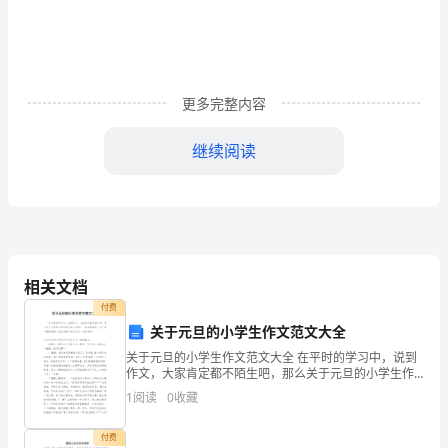
2
叶
复
烤
更多完整内容
一
厂，
继续阅读
1988
年
;
昆
明
相关文档
付费
烟
关于元旦的小学生作文范文大全
叶
关于元旦的小学生作文范文大全 在平时的学习中，说到
作文，大家肯定都不陌生吧，那么关于元旦的小学生作
复
文怎么写呢？一起来看看吧，以下是小编准备的一些元
1
阅读
0
收藏
旦的小学生作文，仅供参考。关于元旦的小学生作
3
烤
付费