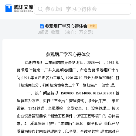
参
参观烟厂学习心得体会
观
参观烟厂学习心得体会
付费
烟
3
阅读
收藏
（
来自
：
万文网
）
厂
学
习
心
得
体
会