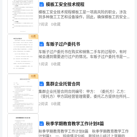
一
模板工安全技术规程
模板工安全技术规程模板工是一项高风险的职业，涉及
厂
到多种施工工艺和设备操作，因此，确保模板工的安全
是至关重要的。为了保护模板工的生命安全和身体健
并
7
阅读
0
收藏
康，必须制定一套严格的安全技术规程。本文将介绍一
份模板工安
入
付费
车贩子过户委托书
昆
车贩子过户委托书在购买和销售二手车的过程中，有时
明
候会遇到需要进行过户的情况。车贩子过户委托书是一
种常见的文件，用来委托车贩子代为办理车辆过户手
工的心中。
1
阅读
0
收藏
卷
续。这份文件对于买卖双方来说非常重要，能够规范双
方的权益和
烟
付费
集群企业托管合同
厂，
集群企业托管合同合同编号：甲方： （委托方）乙方：
（受托方）甲方因经营管理需要，委托乙方提供住所托
命
管服务。经双方友好协商，达成协议如下：一、服务内
2
阅读
0
收藏
容、费用、支付方式（1）乙方在合同期限内，为甲方提
名
供
为
秋季学期教育教学工作计划8篇
昆
秋季学期教育教学工作计划8篇 秋季学期教育教学工作
计划篇1 一、班级情况分析 我班幼儿经过上学期的学