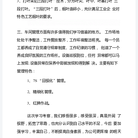
卷
烟
厂
二
车
间
的
前
身
是
昆
明
烟