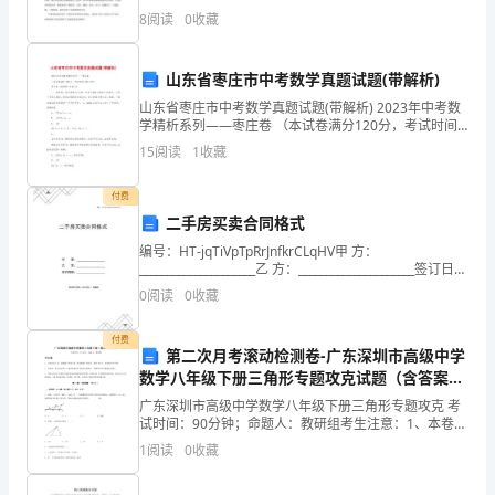
《期
以来，沈阳喜马化工有限公司就坚持质量第一，把对客
8
阅读
0
收藏
户负责作为公司要务，在第十届中国国际润滑油、脂及
货
山东省枣庄市中考数学真题试题(带解析)
法
山东省枣庄市中考数学真题试题(带解析) 2023年中考数
律
学精析系列——枣庄卷 （本试卷满分120分，考试时间
120分钟） 第Ⅰ卷 (选择题 共36分) 一、选择题：本大题
15
阅读
1
收藏
法
B、拒绝签字
付费
规》
二手房买卖合同格式
C、向证监会报告
考
编号：HT-jqTiVpTpRrJnfkrCLqHV甲 方：
D、注明自己的意见和理由
_____________________乙 方：_____________________签订日
前
期：_____________
0
阅读
0
收藏
冲
A、期货居间人
付费
第二次月考滚动检测卷-广东深圳市高级中学
刺
B、开户知识测试人员
数学八年级下册三角形专题攻克试题（含答案解
试
析）
C、营业部负责人
广东深圳市高级中学数学八年级下册三角形专题攻克 考
试时间：90分钟；命题人：教研组考生注意：1、本卷分
题
D、客户开发人员
第I卷（选择题）和第Ⅱ卷（非选择题）两部分，满分100
1
阅读
0
收藏
分，考试时间90分钟2、答卷前，考生务必用0
D