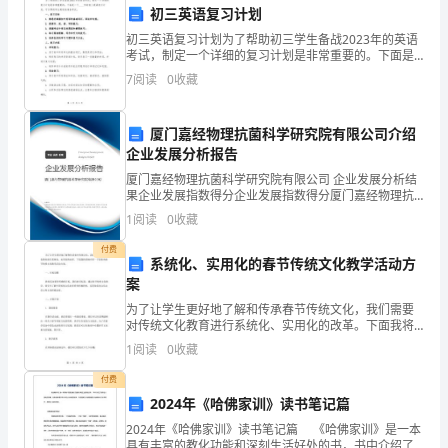
即向中国证监会派出机构和公司（）报告。
卷
初三英语复习计划
初三英语复习计划为了帮助初三学生备战2023年的英语
A、总经理
含
考试，制定一个详细的复习计划是非常重要的。下面是
一个____字的初三英语复习计划，可以帮助学生高效地准
B、股东大会
7
阅读
0
收藏
答
备考试。一、复习目标1. 熟悉并掌握初中英语的
C、董事会
案
厦门嘉经物理抗菌科学研究院有限公司介绍
D、全体客户
考
企业发展分析报告
厦门嘉经物理抗菌科学研究院有限公司 企业发展分析结
试
果企业发展指数得分企业发展指数得分厦门嘉经物理抗
A、亲属
菌科学研究院有限公司综合得分说明：企业发展指数根
1
阅读
0
收藏
须
据企业规模、企业创新、企业风险、企业活力四个维度
B、近亲属
对企
付费
知：
C、亲戚
系统化、实用化的春节传统文化教学活动方
案
D、朋友
1、
为了让学生更好地了解和传承春节传统文化，我们需要
对传统文化教育进行系统化、实用化的改革。下面我将
考
详细介绍一下我们的春节传统文化教学活动方案。一、
1
阅读
0
收藏
A、上海期货交易所
目标设置教育活动要有明确的目标，我们的目标是：通
试
过春节传
付费
B、纽约期货交易所
时
2024年《哈佛家训》读书笔记篇
伦
C、
敦金属交易所
2024年《哈佛家训》读书笔记篇 《哈佛家训》是一本
间：
具有丰富的教化功能和深刻生活好处的书，书中介绍了
D、芝加哥商业交易所