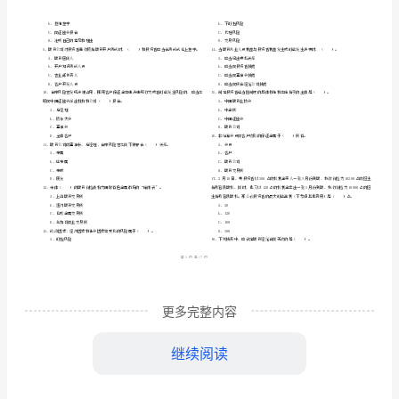
市
（
区）
律
姓名
考
准
证号
法
………
期货从业考试《期货法律法规》考前冲刺试题
2024
D
密
……….………
规》
…
考试须知
：
封
………………
考
1、考试时间：120分钟，本卷满分为100分。
…
线
………………
前
…
内
……..………
………
冲
不
………………
单选题
本大题共
小题
每题
分
共
一、
（
80
，
0.5
，
40
…….
刺
准
………………
答
…….
试
更多完整内容
题
……………
A、3
题
继续阅读
B、5
D
C、7