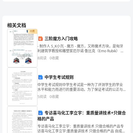
D、15
卷
含
相关文档
管
管
A、《期货高
人员任职资格
理办法》
付费
B、《期货从业人员执业行为准则》
答
三阶魔方入门攻略
C、《期货从业人员行为规范》
- 制作人 S_K小氘 - 魔方 - 魔方，又称魔术方块，是匈牙
案
利建筑学教授和雕塑家厄尔诺·鲁比克（Emo Rubik） 于
D、《期货从业人员经纪业务规范》
1974年发明的机械益智玩具，鲁
8
阅读
0
收藏
2024
议。
期
中学生考试规则
A、交易完成15日
货
中学生考试规则中学生考试是一种为了评测学生的学业
水平和能力而进行的重要活动。为了保证考试的公正与
B、交易完成30日
从
有效性，学校和教育部门通常会制定一系列的考试规
5
阅读
0
收藏
则，以确保考试的公平性和规范性。以下是关于中学生
C、收到结算报告的当天
考试规则的
业
D、期货经纪合同约定的时间
专访喜马化工李立宇：重质量讲技术+只做合
考
格的产品
试
专访喜马化工李立宇：重质量讲技术 只做合格的产品专
访喜马化工李立宇:重质量讲技术 只做合格的产品 自成立