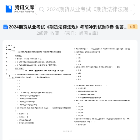
2024
2024期货从业考试《期货法律法规》考前冲刺试题D卷 含答案
期
2024期货从业考试《期货法律法规》考前冲刺试题D卷 含答案
付费
货
2
阅读
收藏
（
来自
：
尚阅文库
）
从
业
考
试
《期
货
法
省