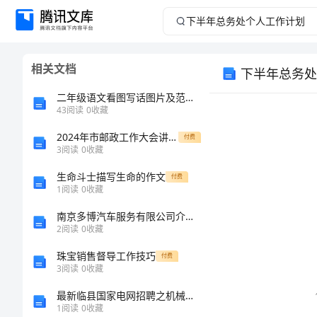
下
半
相关文档
下半年总务处
年
二年级语文看图写话图片及范文-拔河比赛
总
43
阅读
0
收藏
2024年市邮政工作大会讲话词
务
付费
3
阅读
0
收藏
处
生命斗士描写生命的作文
付费
1
阅读
0
收藏
个
南京多博汽车服务有限公司介绍企业发展分析报告
2
阅读
0
收藏
人
珠宝销售督导工作技巧
付费
工
3
阅读
0
收藏
最新临县国家电网招聘之机械动力类考试题库附参考答案【预热题】
作
1
阅读
0
收藏