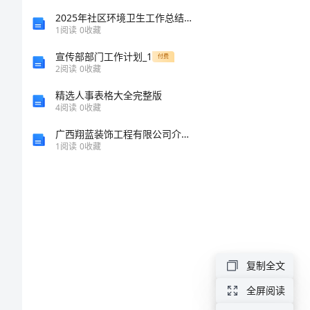
计
2025年社区环境卫生工作总结参考模板
1
阅读
0
收藏
划
宣传部部门工作计划_1
付费
2
阅读
0
收藏
下
精选人事表格大全完整版
半
4
阅读
0
收藏
年
广西翔蓝装饰工程有限公司介绍企业发展分析报告
1
阅读
0
收藏
总
务
处
个
人
复制全文
工
全屏阅读
作