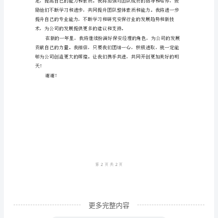
总
结
范
文
2024
年
度
保
安
经
理
个
更多完整内容