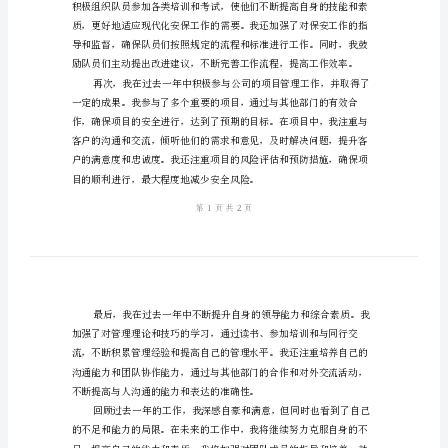
结
范
文
2024
年
度
保
安
经
理
个
人