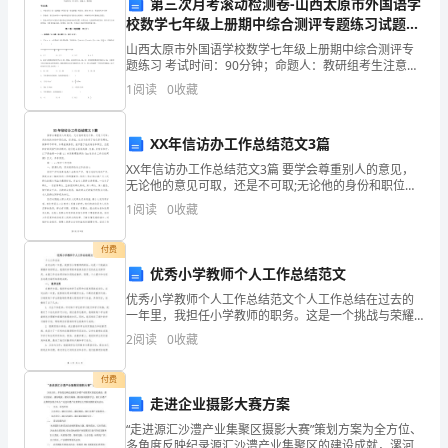
年
第三次月考滚动检测卷-山西太原市外国语学
校数学七年级上册期中综合测评专题练习试题
已
（含详解）
山西太原市外国语学校数学七年级上册期中综合测评专
题练习 考试时间：90分钟；命题人：教研组考生注意：
经
1、本卷分第I卷（选择题）和第Ⅱ卷（非选择题）两部
1
阅读
0
收藏
分，满分100分，考试时间90分钟2、答卷前，考生
接
近
XX年信访办工作总结范文3篇
天！
XX年信访办工作总结范文3篇 要学会尊重别人的意见，
尾
无论他的意见可取，还是不可取;无论他的身份和职位
谢谢！
高，还是低。这其实体现了我们是否理性，做事草不草
声，
1
阅读
0
收藏
率。如果能做得到，能不囿于他的身份和职位、态度
回
付费
优秀小学教师个人工作总结范文
顾
优秀小学教师个人工作总结范文个人工作总结在过去的
这
一年里，我担任小学教师的职务。这是一个挑战与荣耀
并存的职业，我感到非常荣幸能够为孩子们的成长发挥
2
阅读
0
收藏
作用。本篇工作总结将详细介绍我在教学、管理、个人
一
提升和与
付费
年
走进企业摄影大赛方案
的
“走进源汇沙澧产业集聚区摄影大赛”策划方案为全方位、
多角度反映纪录源汇沙澧产业集聚区的建设成就，漯河