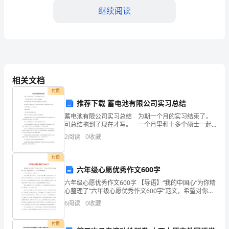
人
继续阅读
总
结
尊
敬
相关文档
的
付费
推荐下载 蓄电池有限公司实习总结
领
蓄电池有限公司实习总结 为期一个月的实习结束了，
导、
可总结拖到了现在才写。 一个月里和十多个硕士一起
工作，收获颇多。 其中机械制造硕士孟翔攀的踏实给
2
阅读
0
收藏
各
我留下了深刻的印象。 每日必总结，每周必总结——
位
付费
六年级心愿优秀作文600字
同
六年级心愿优秀作文600字 【导语】“我的中国心”为你精
心整理了“六年级心愿优秀作文600字”范文，希望对你的
事：
学习、工作有参考借鉴作用。 六年级心愿优秀作文600
6
阅读
0
收藏
字(一) 心愿，
2024
付费