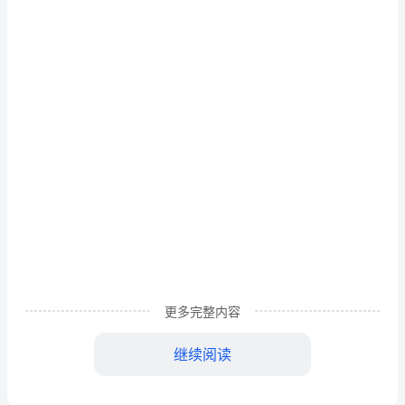
《外
国
行
政
制
度》
作
作业要求：
无统一答案，请勿抄袭
4.
业
更多完整内容
考
继续阅读
核