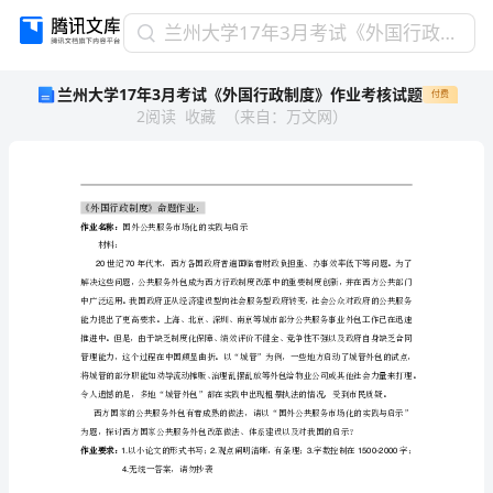
兰
兰州大学17年3月考试《外国行政制度》作业考核试题
州
兰州大学17年3月考试《外国行政制度》作业考核试题
付费
大
2
阅读
收藏
（
来自
：
万文网
）
学
17
年
3
月
《外国行政制度》命题作业：
考
作业名称：
国外公共服务市场化的实践与启示
材料：
试
2070