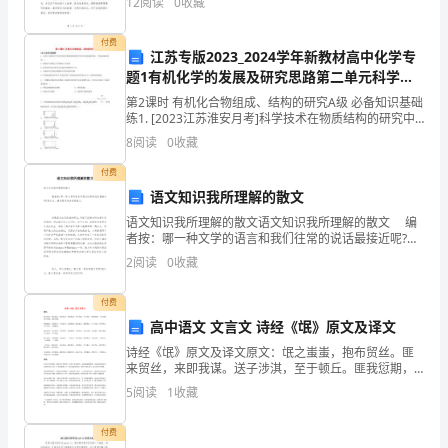
12
阅读
0
收藏
影助理的职责也在逐渐演变和扩大。下面是一个摄影助
作
理在
付费
江苏专版2023_2024学年新教材高中化学专
业
题1有机化学的发展及研究思路第二单元科学家
名
怎样研究有机物第2课时有机化合物组成结构的
第2课时 有机化合物组成、结构的研究A级 必备知识基础
研究分层作业苏教版选择性必修3
练1. [2023江苏淮安月考]科学技术在物质结构的研究中
称：
具有非常重要的作用。下列说法错误的是( )A. 质谱仪可
8
阅读
0
收藏
以测定分子的相对分子质量B.
国
付费
语文知识我所理解的散文
外
语文知识我所理解的散文语文知识我所理解的散文 编
公
者按：哪一种文学的语言和我们往常的说话最接近呢?我
以为，毫无疑问地当然是散文。 诗歌因为自己的独特
2
阅读
0
收藏
共
形式，导致了的语言特化是非常明显的
服
付费
高中语文 文言文 诗经《氓》原文及译文
务
诗经《氓》原文及译文原文：氓之蚩蚩，抱布贸丝。匪
来贸丝，来即我谋。送子涉淇，至于顿丘。匪我愆期，
市
子无良媒。将予无怒，秋以为期。乘彼垝垣，以望复
5
阅读
1
收藏
关。不见复关，泣涕涟涟。既见复关，载笑载言。尔卜
场
尔筮，体
付费