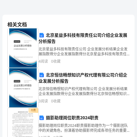
试
题
相关文档
北京星益多科技有限责任公司介绍企业发展
《外
分析报告
国
北京星益多科技有限责任公司 企业发展分析结果企业发
展指数得分企业发展指数得分北京星益多科技有限责任
行
公司综合得分说明：企业发展指数根据企业规模、企业
4
阅读
0
收藏
创新、企业风险、企业活力四个维度对企业发展情况进
行评
政
北京恒信畅想知识产权代理有限公司介绍企
制
业发展分析报告
北京恒信畅想知识产权代理有限公司 企业发展分析结果
度》
企业发展指数得分企业发展指数得分北京恒信畅想知识
产权代理有限公司综合得分说明：企业发展指数根据企
命
3
阅读
0
收藏
业规模、企业创新、企业风险、企业活力四个维度对企
业发
付费
题
摄影助理岗位职责2024职责
作
摄影助理岗位职责2024职责摄影助理作为一个摄影团队
中的关键角色，扮演着协助摄影师完成各项任务的重要
业：
职责。随着科技的不断进步和摄影行业的快速发展，摄