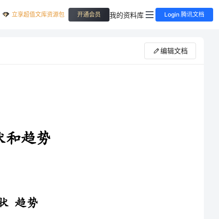
立享超值文库资源包
我的资料库
开通会员
Login 腾讯文档
编辑文档
现状，分析了方便米饭市场
速增长的转型时期，预计2-3年