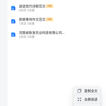
及
迷途现代诗歌范文
付费
4
阅读
0
收藏
发
拒绝等待作文范文
付费
1
阅读
0
收藏
展
河南省新发农业科技有限公司泌阳分公司介绍企业发展分析报告
3
阅读
0
收藏
趋
势
我
国
种类
方
α化米饭
便
复制全文
冷冻干燥米
米
饭
全屏阅读
饭