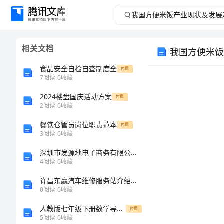
我
国
相关文档
我国方便米饭
方
食品安全自检自查制度全
付费
便
7
阅读
0
收藏
2024楼盘国庆活动方案
米
付费
2
阅读
0
收藏
饭
餐饮仓管员岗位职责范本
付费
3
阅读
0
收藏
产
深圳市发源地电子商务有限公司介绍企业发展分析报告
4
阅读
0
收藏
业
许昌东赢汽车维修服务站介绍企业发展分析报告
摘要：
现
0
阅读
0
收藏
人教版七年级下册数学导学案设计：6.2立方根(无答案)
付费
状
5
阅读
0
收藏