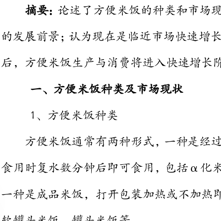
后，方便米饭生产与消费将进入快速增长阶段。
一、方便米饭种类及市场现状
1、方便米饭种类
方便米饭通常有两种形式，一种
食用时复水数分钟后即可食用，包
一种是成品
软罐头米饭、罐头米饭等。
各种米饭的特点
包装贮存
口感
方便程度
食用方法
保质期
特点
普通包装
复水
一般
一年以上
方便
常温贮存
方便
普通包装
水煮加热
较好
一年以上
需微波炉
低温贮存
微波加热
或灶具
需冷链运输