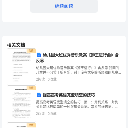
告
继续阅读
市
纪
律
检
相关文档
付费
查
幼儿园大班优秀音乐教案《狮王进行曲》含
反思
委
幼儿园大班优秀音乐教案《狮王进行曲》含反思 我国的
儿童并不习惯于听音乐，对于没有太多聆听经验的儿童
员
来说，安静地坐下来欣赏音乐是非常枯燥的，但是如果
2
阅读
0
收藏
在听音乐的同时配合一些自然的动作的话，不仅会使听
会：
音
付费
按
提高高考英语完型填空的技巧
提高高考英语完型填空的技巧 第一：并列关系 并列
照
关系是比较简单的一种逻辑关系词。常考的标志词：
and, and or so, not only…but also, neithernor, tha
《关
2
阅读
0
收藏
于
付费