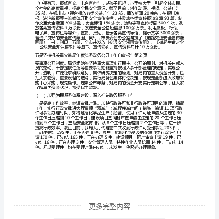
年
度
决杜绝搭车收费、暗箱操作现象；
党
果；
务
三是加大信息公开的投入和宣传力度。
政
务
公
开
工
作
自
查
更多完整内容
报