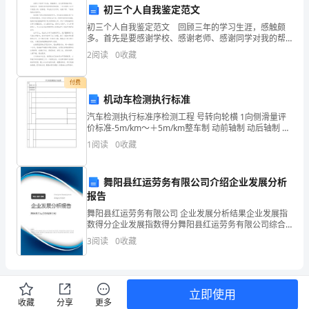
初三个人自我鉴定范文
做
初三个人自我鉴定范文 回顾三年的学习生涯，感触颇
好
多。首先是要感谢学校、感谢老师、感谢同学对我的帮
助和鼓励，三年在我的人生中只是很小的一段路程，却
2
阅读
0
收藏
**
也是坎坎坷坷，收获不菲。下面是我的自我评价。 我
虽
年
付费
机动车检测执行标准
度
汽车检测执行标准序检测工程 号转向轮横 1向侧滑量评
价标准-5m/km～＋5m/km整车制 动前轴制 动后轴制 动
政
2前轴后轴3 驻车制动4前照 灯5制动力总和与整车重量的
1
阅读
0
收藏
百分比：空载：≥60％；满
务
了解局内资金状况，接受民主监督。
公
舞阳县红运劳务有限公司介绍企业发展分析
报告
开
舞阳县红运劳务有限公司 企业发展分析结果企业发展指
数得分企业发展指数得分舞阳县红运劳务有限公司综合
自
得分说明：企业发展指数根据企业规模、企业创新、企
3
阅读
0
收藏
业风险、企业活力四个维度对企业发展情况进行评价。
查
该企
工
立即使用
作
收藏
分享
更多