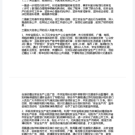
认真的自查，现将具体情况报告如下：
开
一、基本情况
工
作
力、凝聚力和战斗力，使
自
二、主要工作开展情况
查
报
告
安
案，各项工作稳步推进。
监
局