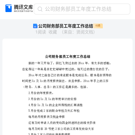
公
公司财务部员工年度工作总结
司
公司财务部员工年度工作总结
付费
财
1
阅读
收藏
（
来自
：
贤阅文档
）
务
部
员
工
年
度
工