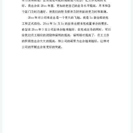
度
工
作
夏天也及时联系女装的安排。
总
及时安排每次的用工招聘。
结
新
关政府证件办理完成。
的
一
开户手续。
年
又
开
始