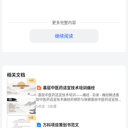
了。
回
忆
更多完整内容
飞
继续阅读
快
及用友帐套的设置
过
去
的
相关文档
20xx
付费
基层中医药适宜技术培训痛经
年，
- 基层中医药适宜技术培训——痛经 - 目录 - 痛经概述基
有
层中医药适宜技术痛经的预防与保健基层中医药适宜技
术培训的重要性培训内容与方法培训效果评估
5
阅读
0
收藏
太
多
付费
万科项目策划书范文