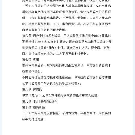
委
托
人
甲方有权回绝支付看房本钱费。
（甲
方）：
居
间
人
（乙
方）：
依
据
《中