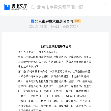
北
北京市房屋承租居间合同
京
北京市房屋承租居间合同
付费
市
2
阅读
收藏
（
来自
：
贤阅文档
）
房
屋
承
租
居
间
委托人（甲方）：居间人（乙方）：
合