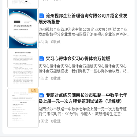
第九条本合同解除的条件
经
沧州视邦企业管理咨询有限公司介绍企业发
第十条违约责任
纪
展分析报告
机
沧州视邦企业管理咨询有限公司 企业发展分析结果企业
发展指数得分企业发展指数得分沧州视邦企业管理咨询
有限公司综合得分说明：企业发展指数根据企业规模、
标准支付违约金；
构
4
阅读
0
收藏
企业创新、企业风险、企业活力四个维度对企业发展情
况进
在
实习心得体会实习心得体会万能版
平
实习心得体会实习心得体会万能版实习心得体会实习心
得体会万能版模板 我们得到了一些心得体会以后，将
等、
其记录在心得体会里，让自己铭记于心，这样我们可以
4
阅读
0
收藏
养成良好的总结方法。应该怎么写才合适呢？下面是小
自
编收
付费
愿
专题对点练习湖南长沙市铁路一中数学七年
级上册一元一次方程专题测试试卷（详解版）
的
湖南长沙市铁路一中数学七年级上册一元一次方程专题
测试 考试时间：90分钟；命题人：教研组考生注意：
根
1、本卷分第I卷（选择题）和第Ⅱ卷（非选择题）两部
1
阅读
0
收藏
分，满分100分，考试时间90分钟2、答卷前，考生务
底