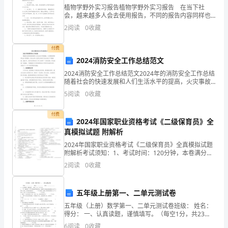
植物学野外实习报告植物学野外实习报告 在当下社
规、
会，越来越多人会去使用报告，不同的报告内容同样也
向甲方收取任何名目的预收费用；
是不同的。那么报告应该怎么写才合适呢？下面是小编
规
2
阅读
0
收藏
收集整理的植物学野外实习报告，欢迎大家分享。植物
学
章
付费
2024消防安全工作总结范文
的
2024消防安全工作总结范文2024年的消防安全工作总结
规
随着社会的快速发展和人们生活水平的提高，火灾事故
的频率也在不断增加，给社会和人民的生命财产安全造
5
阅读
0
收藏
成了严重威胁。2024年，我市在消防安全工作上取
定，
第七条费用
付费
承
2024年国家职业资格考试《二级保育员》全
真模拟试题 附解析
租
2024年国家职业资格考试《二级保育员》全真模拟试题
钱费抵作佣金。
人
附解析考试须知：1、考试时间：120分钟，本卷满分为
100分。 2、请首先按要求在试卷的指定位置填写您的姓
2
阅读
0
收藏
名、准考证号和所在单位的名称。 3、请仔
与
房
五年级上册第一、二单元测试卷
第八条转委托
地
五年级（上册）数学第一、二单元测试卷班级： 姓名：
得分： 一、认真读题，谨慎填写。（每空1分，共23
分）1、一个三角形和
产
6
阅读
0
收藏