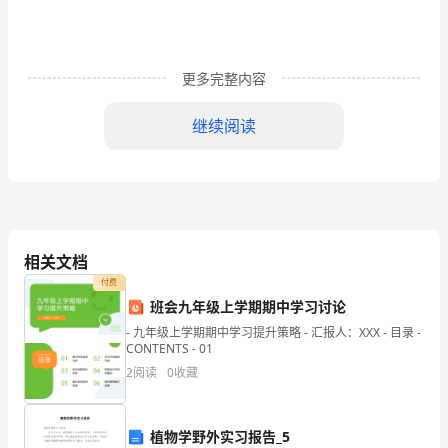
华
人
更多完整内容
民
共
继续阅读
和
国
合
同
相关文档
付费
法》
班会九年级上学期期中学习讨论
及
- 九年级上学期期中学习提升策略 - 汇报人：XXX - 目录 -
CONTENTS - 01
相
2
阅读
0
收藏
关
法
植物学野外实习报告_5