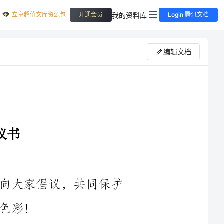
立享超值文库资源包
我的资料库
开通会员
Login 腾讯文档
编辑文档
大家好！今天，我代表爱护动物协会向大家倡议，共同保护
家乡是我们生活的地方，它不仅有着美丽的自然风光，还有
丰富多样的动物资源。然而，由于种种原因，家乡的动物物种正