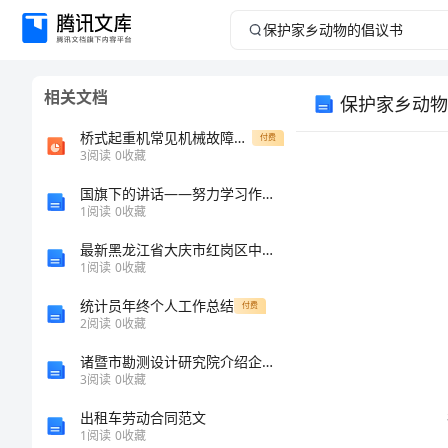
保
护
相关文档
保护家乡动物
家
桥式起重机常见机械故障的原因与处理方法PPT共42页
付费
乡
3
阅读
0
收藏
国旗下的讲话——努力学习作文 -作文
动
1
阅读
0
收藏
物
最新黑龙江省大庆市红岗区中级统计师《统计基础知识理论及相关知识》点睛提分卷（附答案及解析）
1
阅读
0
收藏
的
统计员年终个人工作总结
付费
2
阅读
0
收藏
倡
诸暨市勘测设计研究院介绍企业发展分析报告
议
3
阅读
0
收藏
出租车劳动合同范文
书
1
阅读
0
收藏