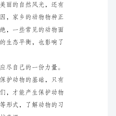
面临严重的威胁。一些珍稀的动物濒临灭绝，一些常见的动物面
临着生存空间的压缩。这不仅影响了动物的生态平衡，也影响了
为了保护家乡的动物，我们每个人都应尽自己的一份力量。
首先，我们要增强保护意识。保护意识是保护动物的基础，只有
对动物有足够的了解，才能更好地关心它们，才能产生保护动物
的决心。我们可以通过阅读、观看纪录片等形式，了解动物的习
其次，我们要重视动物的生存环境。生活环境对于动物来说
非常重要，它们需要一个安全、适宜的栖息地才能生存和繁衍后
代。然而，随着城市化的加速和人类活动的扩大，动物的生存空
乱扔垃