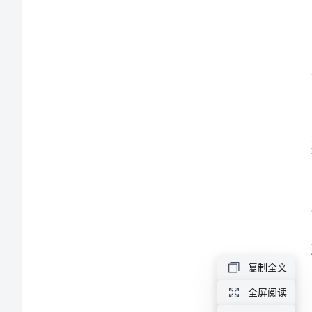
保
护
家
乡
动
物
的
倡
议
书
尊
复制全文
敬
全屏阅读