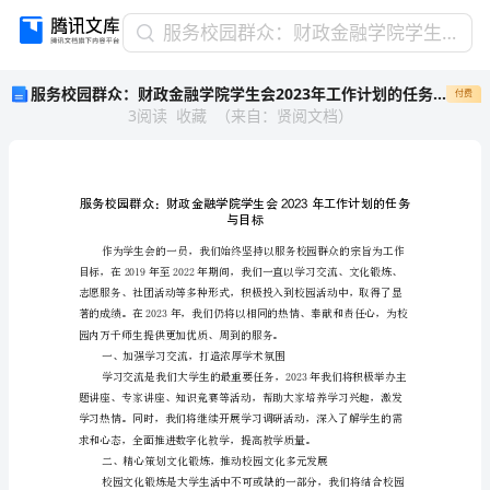
服
服务校园群众：财政金融学院学生会2023年工作计划的任务与目标
务
服务校园群众：财政金融学院学生会2023年工作计划的任务与目标
付费
校
3
阅读
收藏
（
来自
：
贤阅文档
）
园
群
众：
财
政
与目
金
融