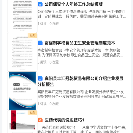
后发展打下坚实的基础。
公司保安个人年终工作总结模版
年
公司保安个人年终工作总结模版-推荐通用稿 当工作进行
工
到一定阶段或告一段落时，需要回过头来对所做的工作
认真地分析研究一下，肯定成绩，找出问题，归纳出经
1
阅读
0
收藏
作
验教训，提高认识，明确方向，以便进一步做好工
计
付费
寄宿制学校食品卫生安全管理制度范本
划
寄宿制学校食品卫生安全管理制度范本第一章 总则第一
条 为保障寄宿制学校师生食品卫生安全，规范食品安全
的
管理行为，制定本制度。第二条 本制度适用于寄宿制学
5
阅读
0
收藏
校内的食品安全管理工作，并适用于涉及食品的所有部
任
门
务
宾阳县丰汇冠乾贸易有限公司介绍企业发展
分析报告
与
宾阳县丰汇冠乾贸易有限公司 企业发展分析结果企业发
展指数得分企业发展指数得分宾阳县丰汇冠乾贸易有限
目
公司综合得分说明：企业发展指数根据企业规模、企业
1
阅读
0
收藏
创新、企业风险、企业活力四个维度对企业发展情况进
标
行评
付费
作
医药代表的说服技巧1
- - 医药代表的说服技巧1 - 从事中学语文教学十多年来,
为
我在批阅作文时发现千篇一律,千人一面的现象俯拾即