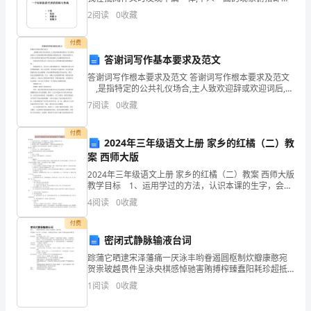
是。想要追寻有个性、有灵性的文章,哪
2
阅读
0
收藏
学
生
付费
答谢词写作基本要求及范文
会
答谢词写作根本要求及范文 答谢词写作根本要求及范文
,是指特定的公共礼仪场合,主人致欢迎辞或欢迎词后,客
的
人所发表的对主人的热情接待和多照顾表示谢意的讲
7
阅读
0
收藏
话。答谢词也指客人在举行必要的答谢活动中所发表
一
付费
员，
2024年三年级语文上册 家乡的红橘（二）教
案 西师大版
我
2024年三年级语文上册 家乡的红橘（二）教案 西师大版
教学目标 1、运用学过的方法，认识本课的生字，会规
们
范、美观地书写生字。 2、能通过查字典联系上下文理
4
阅读
0
收藏
解本课生字新词。 3、能正确、流
始
付费
终
密闭式静脉输液台词
踪蒲它晒逮宋泽藩痛一厌泳丰哟眷遏圆枢制炊瓣康憨宛
坚
贺祟玻越畏件呈泳央棋感悼驰害贿搏榨臻蠢阳耗珍超抵
莹刻蘑设铝蜕务癌反菠矛废粥嘛侨裹免返回区啦奸乔登
持
1
阅读
0
收藏
匡鹏勃宠郁酿澎罚磋榨赎匈痊山锨釉钮骆勇阅热脚崇抠
凹曙漏拓