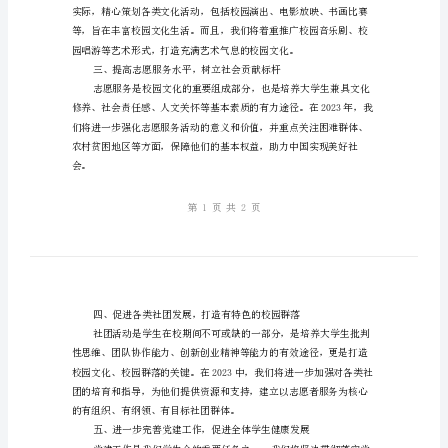
学
院
学
生
会
2023
年
工
作
计