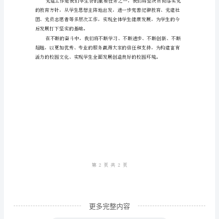
划
的
任
务
与
目
会。
标
服
务
更多完整内容
校