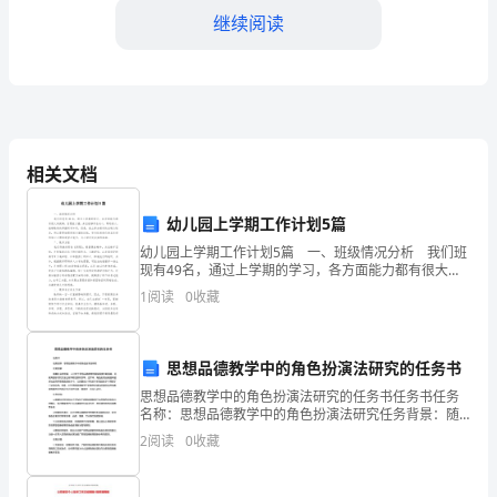
园
继续阅读
群
众：
财
政
相关文档
金
幼儿园上学期工作计划5篇
融
幼儿园上学期工作计划5篇 一、班级情况分析 我们班
现有49名，通过上学期的学习，各方面能力都有很大的
学
提高，自理能力强，并且能够学会关心，帮助别人，能
1
阅读
0
收藏
够熟练的掌握所学知识，但是，班上部分孩子的自制
的有组织、有纲领、有目标
院
学
思想品德教学中的角色扮演法研究的任务书
思想品德教学中的角色扮演法研究的任务书任务书任务
生
名称：思想品德教学中的角色扮演法研究任务背景：随
着社会的发展，人们对于思想品德教育的重视程度不断
会
2
阅读
0
收藏
提高，而教育的形式和方法也在不断创新和改革。近年
来，角色
2023