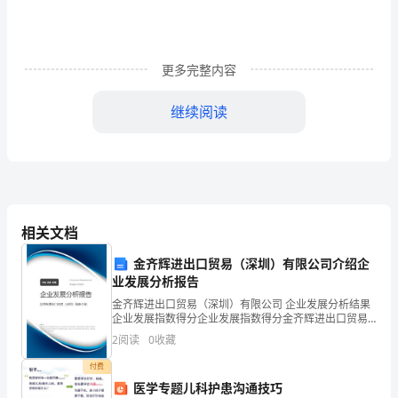
长：
您
更多完整内容
好!
继续阅读
首
先
向
您
此致
相关文档
诚
敬礼
金齐辉进出口贸易（深圳）有限公司介绍企
挚
业发展分析报告
的
金齐辉进出口贸易（深圳）有限公司 企业发展分析结果
企业发展指数得分企业发展指数得分金齐辉进出口贸易
2024学校老师辞职信格式2
（深圳）有限公司综合得分说明：企业发展指数根据企
说
2
阅读
0
收藏
业规模、企业创新、企业风险、企业活力四个维度对企
业发
声
付费
尊敬的校长暨校董事会：
医学专题儿科护患沟通技巧