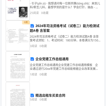
对
- 引子(yǐn zi) - 我想请问每一位新同事(tóng shì)：来到儿
科/新生儿科，最想学到的是什么？学会打针、抽血 - 要
不
想学会打针、抽血，首先要
25
阅读
0
收藏
起，
付费
正
2024年司法资格考试（试卷二）能力检测试
题A卷 含答案
当
的请求。
2024年司法资格考试（试卷二）能力检测试题A卷 含答
案考试须知：1、考试时间：180分钟，本卷满分为150
我
分。 2、请首先按要求在试卷的指定位置填写您的姓名、
此致
3
阅读
0
收藏
准考证号等信息。 3、请仔细阅读各种题目
们
敬礼
学
企业党建工作总结通用
企业党建工作总结通用企业党建工作总结通用模板 企
校
申请人：×××
业通过进行20xx年党建工作总结能根据企业改革发展和
生产组织扁平化管理的新情况，及时调整党支部设置。
开
1
阅读
0
收藏
企业20xx年党建工作总结是小编想跟大家分享的
x年x月__日
学
之
精选出租车买卖合同
2024学校老师辞职信格式3
初
5
阅读
0
收藏