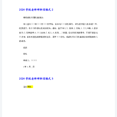
老
师
二、方言不同，沟通困难
辞
职
信
格
式
1
尊
敬
的
__
校