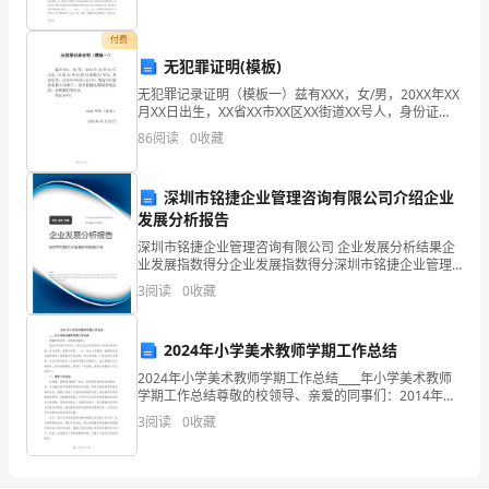
缺
各位领导：
少
付费
无犯罪证明(模板)
老
无犯罪记录证明（模板一）兹有XXX，女/男，20XX年XX
月XX日出生，XX省XX市XX区XX街道XX号人，身份证
师
号：123456789101112138，现为XXX股份有限公司职
86
阅读
0
收藏
工。其在我辖区期间表
之
际，
深圳市铭捷企业管理咨询有限公司介绍企业
发展分析报告
我
深圳市铭捷企业管理咨询有限公司 企业发展分析结果企
业发展指数得分企业发展指数得分深圳市铭捷企业管理
辜
咨询有限公司综合得分说明：企业发展指数根据企业规
3
阅读
0
收藏
模、企业创新、企业风险、企业活力四个维度对企业发
负
展情
了
2024年小学美术教师学期工作总结
2024年小学美术教师学期工作总结____年小学美术教师
您
学期工作总结尊敬的校领导、亲爱的同事们：2014年秋
季开学至今，我已在这所学校担任小学美术教师十载。
3
阅读
0
收藏
对
时光荏苒，转眼已经是____年。在这个学期里
我