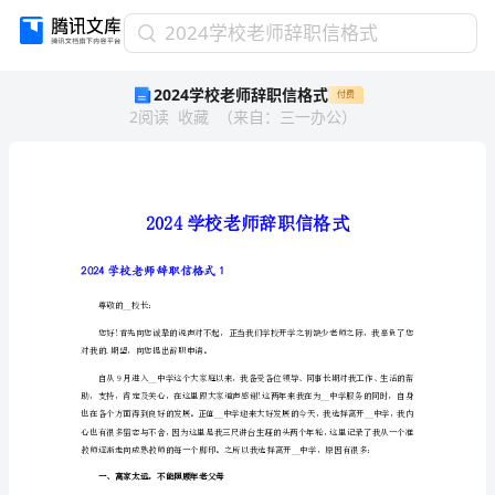
2024
2024学校老师辞职信格式
学
2024学校老师辞职信格式
付费
校
2
阅读
收藏
（
来自
：
三一办公
）
老
师
辞
职
信
格
式