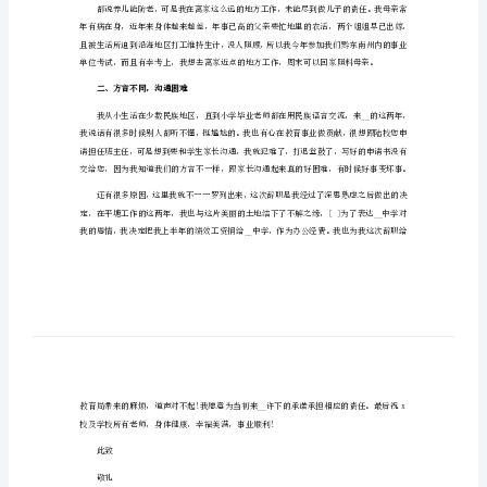
2024学校老师辞职信格式1
2024
学
尊敬的__校长：
校
老
对我的.期望，向您提出辞职申请。
师
辞
职
信
格
式
一、离家太远，不能照顾年老父母
2024
学
校