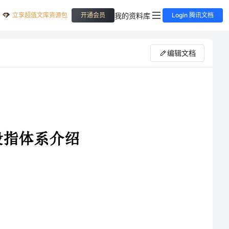
立享超值文库资源包
我的资料库
开通会员
Login 腾讯文档
编辑文档