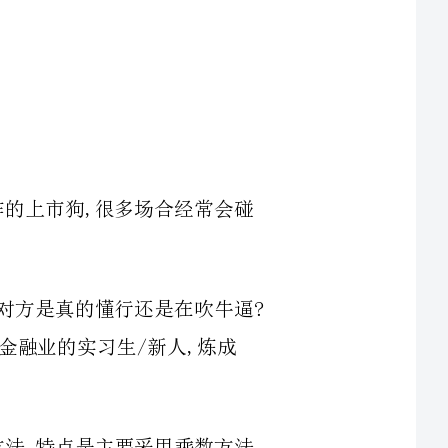
无论对一级狗还是二级狗,甚或在上市公司工作的上市狗,很多场合经常会碰
但是,他们真的懂这些东西吗?你能否一眼识破对方是真的懂行还是在吹牛逼?
二级市场的公司研究指南,能够帮助刚进金融业的实习生/新人,炼成
公司估值方法通常分为两类:一类是相对估值方法,特点是主要采用乘数方法,
较为简便,如P/E估值法、P/B估值法、EV/EBITDA估值法、PEG估值法、市销率估
值法、EV/销售收入估值法、RNAV估值法;另一类是绝对估值方法,特点是主要采用