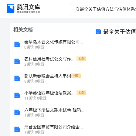
最
全
相关文档
最全关于估值
关
秦皇岛木云文化传媒有限公司介绍企业发展分析报告
于
0
阅读
0
收藏
农村信用社考试公文写作测试题(三)
估
付费
2
阅读
0
收藏
值
部队新春晚会主持人串词
付费
8
阅读
0
收藏
方
小学英语四年级语法教案：掌握英语语法基础知识
付费
11
阅读
0
收藏
法
六年级下册语文期末试卷-轻巧夺冠33515-16苏教版（无）
与
1
阅读
0
收藏
邢台爱图商贸有限公司介绍企业发展分析报告
估
1
阅读
0
收藏