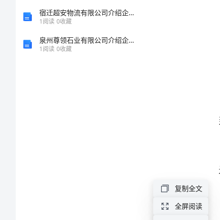
值
宿迁超安物流有限公司介绍企业发展分析报告
1
阅读
0
收藏
体
泉州尊领石业有限公司介绍企业发展分析报告
1
阅读
0
收藏
系
介
绍
最
全
关
于
复制全文
股
全屏阅读
指