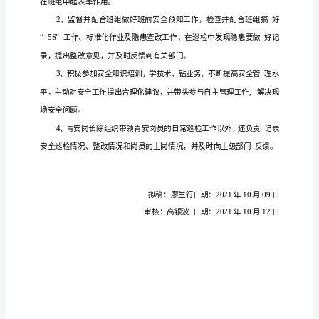
内
部
资
料
注
意
青安岗员（长）设
一、
保
密
XXXX
1
青安
数应根据
定
有青
参
的生产
、
岗员人
工作需要而
，凡是
工
加
股
份
就应
青安
每
有名
区，
设置
岗员；
个作业区至少
有
限