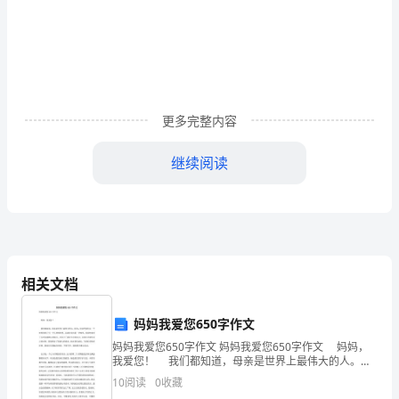
2
青安
则
由基
（总）
部负责
任
青安
、
岗长原
上
层团
支
人担
；
岗员
公
司
管
生
由
部
名
报请
党政组
意
由
青安
任命
，
所在团支
提
，
同级
织同
，
上级
岗
理
更多完整内容
标
继续阅读
二、
准
标
1
有较高的政治
务素
良
的
道德
青年中有
、具
和业
质、
好
职业
，在
一
准
编
相关文档
号：
威
年龄
岁
的
青年
35
信，
在周
以下
团员
妈妈我爱您650字作文
BFGS-
妈妈我爱您650字作文 妈妈我爱您650字作文 妈妈，
我爱您！ 我们都知道，母亲是世界上最伟大的人。因
28-
为，母亲把我们从一个世界带到了另一个人类的世界。
2
极
责任
持
则
能
格
、工作积
主动，
心强，作风正派，坚
原
，
严
要求
10
阅读
0
收藏
从我们发出第一声啼哭，母亲便承受了人世间最
04-