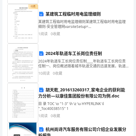
B-
付费
某建筑工程临时用电监理细则
02
安全生产中
范
己，在
起模
某建筑工程临时用电监理细则某建筑工程临时用电监理
细则-安全管理网varsiteSetup=
第
{sitePath:'/',ajaxPath:'/ajax.aspx',skinPath:'/Template
1
阅读
0
收藏
1
3
执行
的安全规
规
操
规
守各
、带头
公司
程、作业
程和
作
程，严
项
版
2024年轨道车工长岗位责任制
签
2024年轨道车工长岗位责任制____年轨道车工长岗位责
任制一、岗位概述随着城市轨道交通的迅速发展，轨道
制度
发：
。
车工长岗位也成为了城市发展的重要组成部分。轨道车
10
阅读
0
收藏
工长是负责管理和指导轨道车工的工作，并确保轨道车
高
胡天乾_201613260317_家电企业的获利能
银
有年
龄
有
定生产实践经验
熟
有关
42
力分析—以康佳集团股份有限公司为例.doc
、具
以上工
，
一
，
悉
现
波
目 录 TOC \o "1-3" \h \z \u HYPERLINK \l
"_Toc40038515" 1
青
1
阅读
0
收藏
规
操
规
安全生产
有独立
程、作业
程和
作
程，懂
，
工作和
安
杭州尚诗汽车服务有限公司介绍企业发展分
岗
析报告