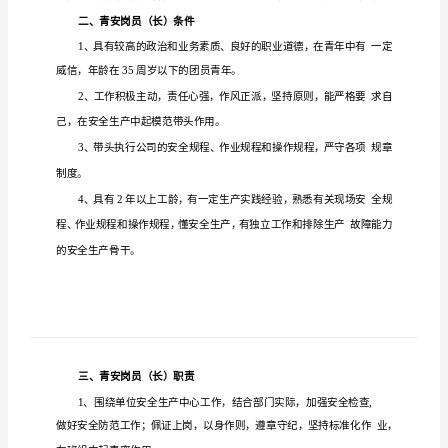
安
岗
员
（长）
的
条
件
和
编
第版签发
标准
号：
：
职
责】