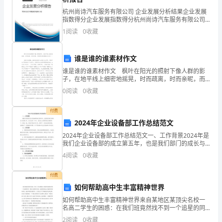
杭州尚诗汽车服务有限公司 企业发展分析结果企业发展
员
的安全生产
骨
指数得分企业发展指数得分杭州尚诗汽车服务有限公司
综合得分说明：企业发展指数根据企业规模、企业创
（长）
1
阅读
0
收藏
新、企业风险、企业活力四个维度对企业发展情况进行
评价。
的
谁是谁的谁素材作文
条
谁是谁的谁素材作文 枫叶在阳光的照射下像人群的影
子，在地平线上细密地摇晃，时而疏离，时而亲昵，而
件
周遭全都是嘲笑与讥讽…… 我努力的奔跑，直到忘记是
0
阅读
0
收藏
什么时候什么季节，只是不知不觉地站在了山顶上。忽
和
付费
职
2024年企业设备部工作总结范文
责
2024年企业设备部工作总结范文一、工作背景2024年是
我们企业设备部的成立第五年，也是我们部门的成长与
发展之年。在过去的一年中，我们在上级领导的正确领
一、
4
阅读
0
收藏
导下，团结一致，积极开展各项工作，取得了一定的成
青
付费
如何帮助高中生丰富精神世界
安
如何帮助高中生丰富精神世界来自某地区某顶尖名校一
岗
名高二学生的困惑：在我们班竟然找不到一个追星的同
学，课间大家都在写作业。别的班级到元旦迎新时有各
2
阅读
0
收藏