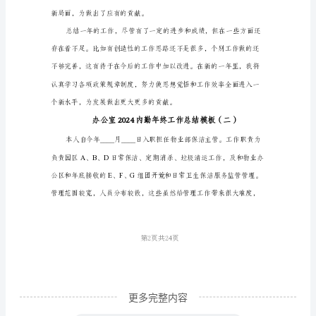
勤
年
终
工
作
3、
总
结
模
板
一
第1页共
年
的
更多完整内容