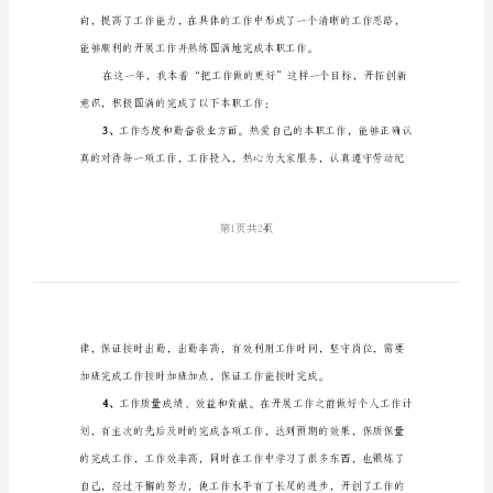
总
结
1、
模
板
（5
篇）
2、
办
公
室
2024
内