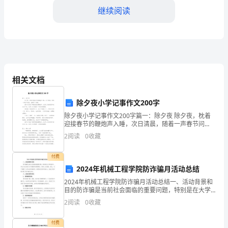
时
继续阅读
间
很
快
过
相关文档
去
4、
除夕夜小学记事作文200字
了，
除夕夜小学记事作文200字篇一：除夕夜 除夕夜，枕着
在
迎接春节的鞭炮声入睡，次日清晨，随着一声春节问
候，我睁开了双眼。 窗外又响起了噼里啪啦的鞭炮声，
2
阅读
0
收藏
一
这是人们告别旧年的恋恋不舍，也是人们
年
付费
2024年机械工程学院防诈骗月活动总结
里，
2024年机械工程学院防诈骗月活动总结一、活动背景和
目的防诈骗是当前社会面临的重要问题，特别是在大学
我
新局面，为做出了应有的贡献。
校园中，学生们往往缺乏对诈骗案件的警惕性，容易上
2
阅读
0
收藏
当受骗。因此，为了增强广大师生的防骗意识，提高他
在
们的
付费