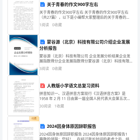
____
关于青春的作文900字左右
领
关于青春的作文900字左右 关于青春的作文900字左右
（共27篇），以下是小编帮大家整理后的关于青春的作
导、
文900字左右，欢迎大家收藏分享。篇1：青春励志演讲
1
阅读
0
收藏
稿900字左右 很高兴能够
领
蒙谷源（北京）科技有限公司介绍企业发展
导
分析报告
及
蒙谷源（北京）科技有限公司 企业发展分析结果企业发
展指数得分企业发展指数得分蒙谷源（北京）科技有限
同
公司综合得分说明：企业发展指数根据企业规模、企业
3
阅读
0
收藏
创新、企业风险、企业活力四个维度对企业发展情况进
事
行评
人教版小学语文总复习资料
们
拼音知识一、汉语拼音方案现行《汉语拼音方案》是
的
1958 年 2 月 11 日由第一届全国人民代表大会第五次会
议批准实施的，给汉字注音和拼写普通话语音的方案，
30
阅读
1
收藏
采用国际通用的拉丁字母，因素化的音节结构拼
关
付费
心
2024因身体原因辞职报告
与
2024因身体原因辞职报告 2024因身体原因辞职报告1
尊敬的领导：您好！ 在经过我长时间的考虑之后，结