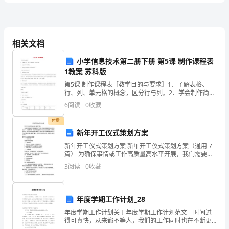
5、填一填。
答
案
相关文档
小学信息技术第二册下册 第5课 制作课程表
广
1教案 苏科版
东
第5课 制作课程表［教学目的与要求］1．了解表格、
行、列、单元格的概念，区分行与列。2．学会制作简单
省
的课程表。3．激发同学们的求知欲，培养创新意识。
6
阅读
0
收藏
［教材分析与教法建议］1．教材的地位与作用本课内容
2024
付费
新年开工仪式策划方案
年
新年开工仪式策划方案 新年开工仪式策划方案（通用 7
三
篇） 为确保事情或工作高质量高水平开展，我们需要提
前开始方案制定工作，方案是为某一行动所制定的具体
3
阅读
0
收藏
年
行动实施办法细则、步骤和安排等。那么应当如何制定
级
年度学期工作计划_28
数
年度学期工作计划关于年度学期工作计划范文 时间过
得可真快，从来都不等人，我们的工作同时也在不断更
学
新迭代中，此时此刻需要制定一个详细的计划了。好的