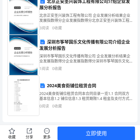
题
北京正安圣兴装饰工程有限公司介绍企业发
展分析报告
号
6、（）李老师身高15米。
北京正安圣兴装饰工程有限公司 企业发展分析结果企业
7、（）小明面对着东方时，背对着西方。
填
发展指数得分企业发展指数得分北京正安圣兴装饰工程
8、（）1吨铁与1吨棉花一样重。
有限公司综合得分说明：企业发展指数根据企业规模、
3
阅读
0
收藏
企业创新、企业风险、企业活力四个维度对企业发展情
空
况进
10、（）一本故事书约重150千克。
深圳市筝琴国乐文化传播有限公司介绍企业
题
发展分析报告
选
深圳市筝琴国乐文化传播有限公司 企业发展分析结果企
看
题
题
题
业发展指数得分企业发展指数得分深圳市筝琴国乐文化
四、
清
目，细心计算（共2小
，每
择
传播有限公司综合得分说明：企业发展指数根据企业规
1
阅读
0
收藏
1、算一算，填一填。
模、企业创新、企业风险、企业活力四个维度对企业发
题
展情
2024美食街铺位租赁合同
判
2024美食街铺位租赁合同本合同目录一览1.1 合同双方
断
基本信息1.2 铺位信息1.3 租赁期限1.4 租金及支付方式
1.5 押金及退还条件1.6 使用范围及限制1.7 维修保养责
0
阅读
0
收藏
题
任1.8 违约责任1
计
算
立即使用
收藏
分享
更多