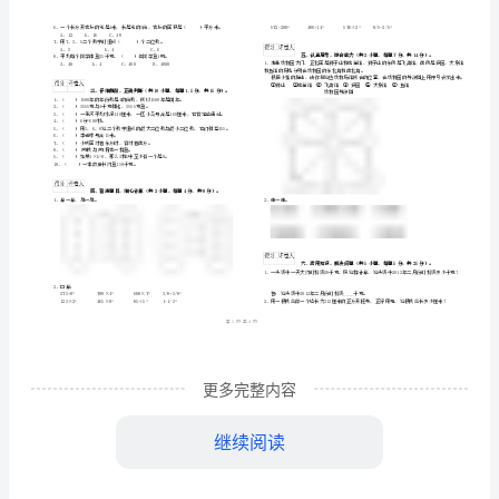
道
）
下
学校
班级
广东省
2024
学
姓名
学号
题号
填空题
选择题
判断题
期
………
得
分
密
……….………
过
…
考试须知
：
封
………………
关
…
1、
线
………………
2、
…
检
内
……..………
3、不要在试卷上乱写乱画，
………
测
不
………………
考
填
题
题
一、用心思
，正确
空（共10小
，每
…….
试
更多完整内容
1、小林晚上10：00睡觉，第二天早上7：00起床，
准
………………
答
…….
卷
题
……………
继续阅读
()跑得最快,()跑得最慢。
附