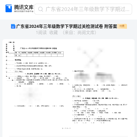
广
广东省2024年三年级数学下学期过关检测试卷 附答案
东
广东省2024年三年级数学下学期过关检测试卷 附答案
付费
省
1
阅读
收藏
（
来自
：
尚阅文库
）
2024
年
三
年
级
数
学
乡镇（街