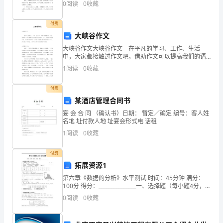
0
阅读
0
收藏
计划都具备一些什么特点呢？以下是小编为大家整理的
下
关于
付费
学
大峡谷作文
期
大峡谷作文大峡谷作文 在平凡的学习、工作、生活
中，大家都接触过作文吧，借助作文可以提高我们的语
过
言组织能力。作文的注意事项有许多，你确定会写吗？
1
阅读
0
收藏
以下是小编精心整理的大峡谷作文，供大家参考借鉴，
希望
关
付费
A、12B、16C、48
检
某酒店管理合同书
宴 会 合 同 （确认书）日期： 暂定／确定 编号：客人姓
测
名地 址付款人地 址宴会形式电 话租
1
阅读
0
收藏
试
卷
付费
拓展资源1
附
仔
判
题
题
三、
细推敲，正确
断（共10小
，每
第六章《数据的分析》水平测试 时间：45分钟 满分：
答
100分 得分：_______________一、选择题（每小题4分，共
24分）1．一组数据9.5，9，8.5，8，7.5的极差是
0
阅读
0
收藏
2、（）3999克与4千克相比，3999克重。
案
4、（）6分=600秒。