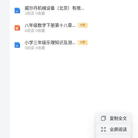
党
威尔丹机械设备（北京）有限公司介绍企业发展分析报告_65791
3
阅读
0
收藏
员
八年级数学下册第十八章平行四边形18.2特殊的平行四边形18.2.2特殊的平行四边形第2课时菱形的判定教学课件新版新人教版
付费
4
阅读
0
收藏
好
小学三年级乐理知识及测试卷
付费
9
阅读
0
收藏
干
部
学
习
生
复制全文
活
全屏阅读