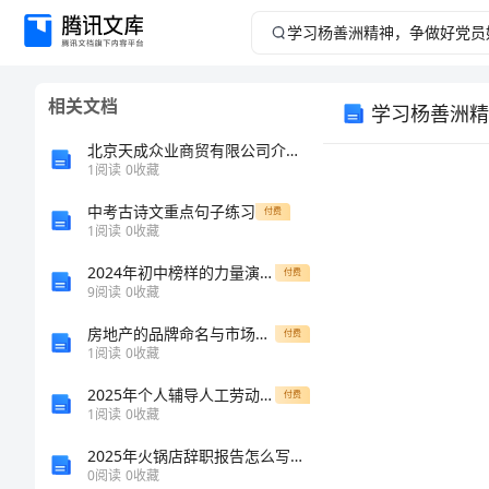
学
习
相关文档
学习杨善洲精
杨
北京天成众业商贸有限公司介绍企业发展分析报告
善
1
阅读
0
收藏
中考古诗文重点句子练习
洲
付费
1
阅读
0
收藏
精
2024年初中榜样的力量演讲稿模板
付费
9
阅读
0
收藏
神，
房地产的品牌命名与市场推广
付费
1
阅读
0
收藏
争
2025年个人辅导人工劳动合同标准
付费
做
1
阅读
0
收藏
2025年火锅店辞职报告怎么写（通用18篇）
好
0
阅读
0
收藏