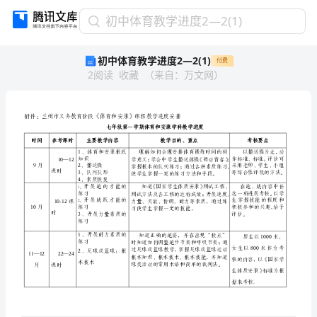
初
初中体育教学进度2—2(1)
中
初中体育教学进度2—2(1)
付费
体
2
阅读
收藏
（
来自
：
万文网
）
育
教
学
进
度
2
—
教
体
康
教
附件：兰州市义务
育阶段《
育和安
》课程