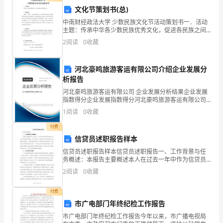
8—10课
科
习
文化节策划书(总)
4月
中南财经政法大学 少数民族文化节活动策划书一．活动
教
时
主题：传承中华各少数民族优秀文化，促进各民族之间
习
的团结进步。二．活动背景： 为提倡“__精神”，促进各民
学
2
阅读
0
收藏
族团结，在这个民族大融合的时代，越来越体现出
进
河北豪鸣旅游客运有限公司介绍企业发展分
度
析报告
河北豪鸣旅游客运有限公司 企业发展分析结果企业发展
时
指数得分企业发展指数得分河北豪鸣旅游客运有限公司
综合得分说明：企业发展指数根据企业规模、企业创
间
1
阅读
0
收藏
新、企业风险、企业活力四个维度对企业发展情况进行
评价。
参
付费
信贷员述职报告样本
考
信贷员述职报告样本信贷员述职报告一、工作背景与任
务概述：本报告主要概述本人在过去一年中作为信贷员
课
所承担的工作任务和所取得的成绩。作为信贷员，我的
2
阅读
0
收藏
主要工作职责是为客户提供信贷服务，包括审批贷款申
时
请、审核
付费
主
市广电部门年终纪检工作报告
要
市广电部门年终纪检工作报告今年以来，市广播电视局