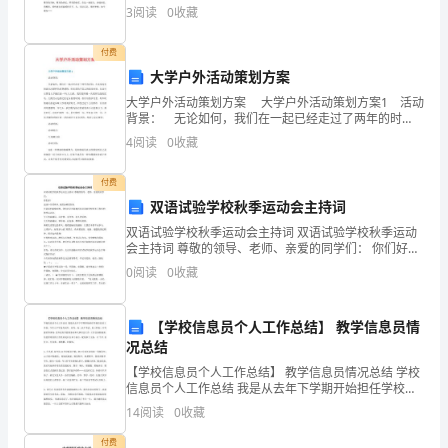
七
每天都堆放在桌子上，厚厚的，很占空间的你，陪伴了
3
阅读
0
收藏
我们三个月，决胜千里的三个月，练习册如今挤满了一
个小书
年
付费
级
大学户外活动策划方案
大学户外活动策划方案 大学户外活动策划方案1 活动
第
背景： 无论如何，我们在一起已经走过了两年的时
间。大家虽没有相濡以沫那样的真挚感情，但亲爱的手
4
阅读
0
收藏
一
足之情还是有的。在这可以算是大学最后的一年(大三
学
付费
年
七
双语试验学校秋季运动会主持词
期
双语试验学校秋季运动会主持词 双语试验学校秋季运动
时间
参考课时
主要教学内容
体
会主持词 尊敬的领导、老师、亲爱的同学们： 你们好！
追逐十月的和风 沐浴金秋的阳光 在滔滔的温榆河畔，我
0
阅读
0
收藏
们北京市温榆河双语试验学校迎来了我们的秋季运
育
识
10—12课
和
【学校信息员个人工作总结】 教学信息员情
3月
况总结
年》
安
时
【学校信息员个人工作总结】 教学信息员情况总结 学校
3、队列队形练习
康
信息员个人工作总结 我是从去年下学期开始担任学校信
4、素质恢复
息员工作的。今年上半年是考试年，高考、高二水平考
14
阅读
0
收藏
试、初三和初二中考报名等事务，另外还有学校财务室
学
和
付费