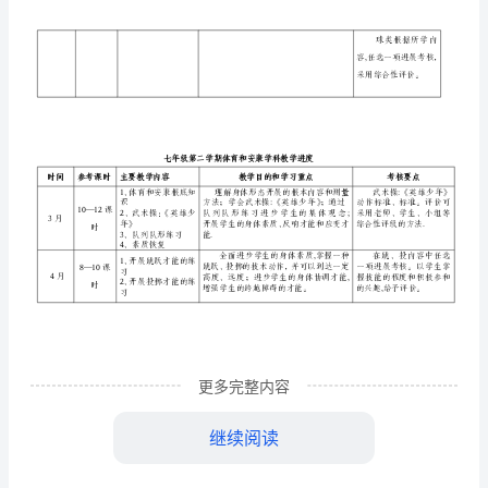
年
2(1)
七
附
时间
参考课时
主要教学内容
件：
1
兰
知识
10—12
9月
2、播送操
州
课时
3、队列队形
市
4、素质恢复
义
1、
练习
务
10-12课
2、
教
10月
练习
时
3
育
更多完整内容
练习
阶
继续阅读
段
1
练习