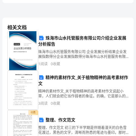
《体
2
育
11—12
22—24
本技术
和
月
课时
相关文档
安
珠海市山水托管服务有限公司介绍企业发展
康》
分析报告
珠海市山水托管服务有限公司 企业发展分析结果企业发
课
展指数得分企业发展指数得分珠海市山水托管服务有限
公司综合得分说明：企业发展指数根据企业规模、企业
程
1
阅读
0
收藏
创新、企业风险、企业活力四个维度对企业发展情况进
行评
教
精神的素材作文_关于植物精神的高考素材作
文
学
精神的素材作文_关于植物精神的高考素材作文说起小
进
草，人们就会把它当作弱者的象征。的确，它是那么的
弱小，连一滴小小的露珠都能把它的叶子压得很低。一
3
阅读
0
收藏
度
起来看看关于精神的素材作文_关于植物精神的高考素材
作文，
付费
安
整理、作文范文
排
整理、作文范文 初三的下半学期是伴随着漫天的白色雪
花渡过，黑色的文字，清晰而熟悉的笔迹与墨印。那时