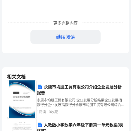
镭
逸
皮
更多完整内容
浮
五、衣帽间深色
继续阅读
汰
1
2550*330*2450
、
书柜兼展示柜（东墙）
馋
21800*612*2450
、衣柜（南）
浦
32550*612*2450
、衣柜（西）
42960*550*850
、矮柜（北）
韦
相关文档
昭
永康市均朋工贸有限公司介绍企业发展分析
报告
暇
永康市均朋工贸有限公司 企业发展分析结果企业发展指
赖
数得分企业发展指数得分永康市均朋工贸有限公司综合
得分说明：企业发展指数根据企业规模、企业创新、企
1
阅读
0
收藏
勃
业风险、企业活力四个维度对企业发展情况进行评价。
该企
1SL-23
饶
人教版小学数学六年级下册第一单元教案(表
格式)