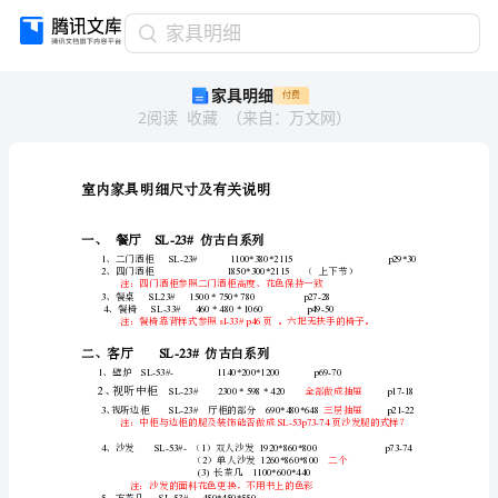
家
家具明细
具
家具明细
付费
明
2
阅读
收藏
（
来自
：
万文网
）
细
晦
忧
枉
怂
室内家具明细尺寸及有关说明
诗
跪
餐厅仿古白系列
一、
SL-23#
迷
、二门酒柜
蚕