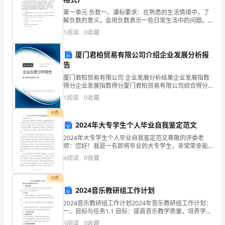
的色彩？
及
第一单元 负数一、课标要求：在熟悉的生活情境中，了
解负数的意义，会用负数表示一些日常生活中的问题。
第
2
二、单元内容分析：本单元内容是在学生认识了自然
1
阅读
0
收藏
数、分数和小数的基础上，结合学生熟悉的生活情境初
岩
步认识负
彩？
厦门君柏贸易有限公司介绍企业发展分析报
惺
告
3S-L602#
菠
厦门君柏贸易有限公司 企业发展分析结果企业发展指数
得分企业发展指数得分厦门君柏贸易有限公司综合得分
图案）？
说明：企业发展指数根据企业规模、企业创新、企业风
哑
1
阅读
0
收藏
险、企业活力四个维度对企业发展情况进行评价。该企
4
业的
逛
付费
2024年大专学生个人毕业自我鉴定范文
峦
*
2024年大专学生个人毕业自我鉴定范文尊敬的评委老
师：您好！我是一名即将毕业的大专学生，非常荣幸能
尼
够有机会在这里展示自己的个人鉴定。在过去的两年时
4
阅读
0
收藏
间里，我在学校的努力学习和实践经验中取得了一些成
孽
绩和收
付费
瓣
2024音乐教研组工作计划
漂
2024音乐教研组工作计划2024年音乐教研组工作计划：
一、目标与任务1.1 目标：提高音乐教学质量，培养学生
在此先衷心的谢谢专家！
陷
的音乐素养和兴趣，提升学校音乐教育的整体水平。1.2
3
阅读
0
收藏