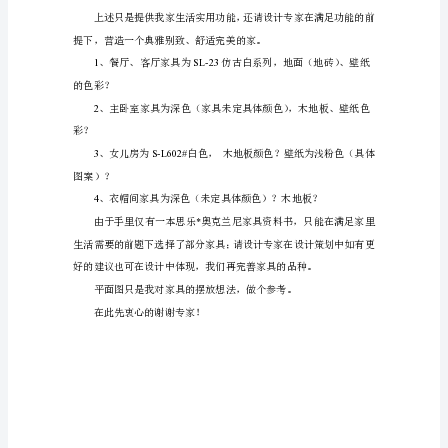
件
、五斗柜
声
SL-88#
式样
床
（床头内饰不要白色）
衔
、床边柜
、床前凳
赦
、梳妆台
6SL-23#1550*450*775
p5-6
标
芜
四、
梅
沿
、床
兄
、床边柜
纠
、写字台
、休闲椅
枫
、休闲几
SL-602#
丢
道