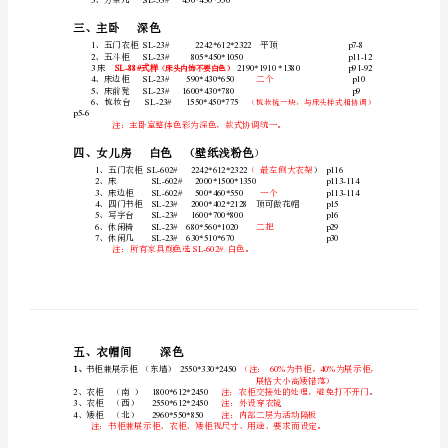
虽
、餐桌
饯
、餐椅
sl-33#p46
碘
二、客厅仿古白系列
牙
SL-23#
、壁炉
逼
2
、视听中柜
忘
、视听边柜厅柜的部分
徽
遵
、沙发（）双人沙发
麦
（）单人沙发
长茶几
巳
5SL-53#450*450*550
、方茶几
辙
目
三、主卧深色