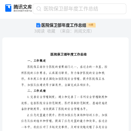
医
医院保卫部年度工作总结
院
医院保卫部年度工作总结
付费
保
3
阅读
收藏
（
来自
：
尚阅文库
）
卫
部
年
度
工
作
一、工作概述
总