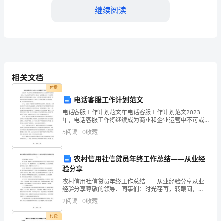
院
继续阅读
的
重
要
部
相关文档
付费
门
电话客服工作计划范文
三、存在的问题与不足
之
电话客服工作计划范文年电话客服工作计划范文2023
年，电话客服工作将继续成为商业和企业运营中不可或
一，
缺的一部分。作为企业的门面和第一道联系，电话客服
5
阅读
0
收藏
人员对于企业的形象及声誉的塑造至关重要。因此，电
话客服
在
农村信用社信贷员年终工作总结——从业经
过
验分享
去
农村信用社信贷员年终工作总结——从业经验分享从业
经验分享尊敬的领导、同事们：时光荏苒，转眼间，
的
2023年的农村信用社信贷员工作总结已经到了。回首过
2
阅读
0
收藏
去一年，我感触颇深，经历了挑战和收获，也有很多的
收获和
一
付费