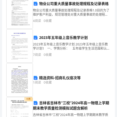
题，需要加强团队合
物业公司重大质量事故处理规程及记录表格
年
四、改进措施
物业公司重大质量事故处理规程及记录表格1.0目的为了
里，
维护客户利益，规范管理处对重大质量事故的处理程
序，减少公司经济损失，保证公司信誉，同时提高公司
4
阅读
0
收藏
应对、预防重大质量事故的能力。2.0范围适用于物业公
按
司
照
2023年五年级上音乐教学计划
能。
医
2023年五年级上音乐教学计划 2023年五年级上音乐教
学计划1 一、学情分析： 五年级学生生活范围和认知
院
领域进一步发展，体验、感受与探索创造的活动能力增
7
阅读
0
收藏
强，但音乐欣赏课还是缺乏耐心的倾听，学生最
的
工
素质和技能水平。
精选资料-招商礼仪座次等
作
1
阅读
0
收藏
要
求，
付费
吉林省吉林市“三校”2024年高一物理上学期
认
期末教学质量检测模拟试题含解析
吉林省吉林市“三校”2024年高一物理上学期期末教学质
真