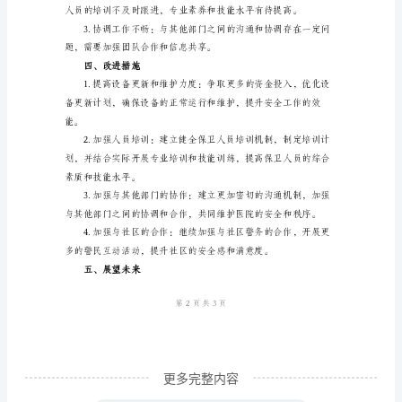
一、
工
作
概
述
医
院
保
卫
部
作
为
更多完整内容
医