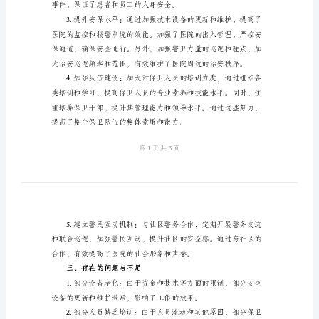
结
医
院
二、工作成绩
保
卫
部
年
度
工
作
总
结