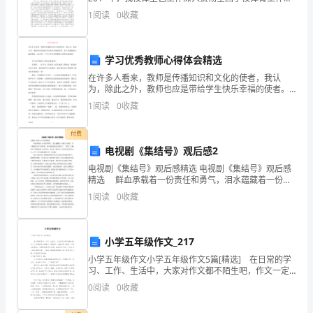
流，
议和教育部、国家体育总局《关于进一步加强学校体育
1
阅读
0
收藏
工作，切实提高学生健康素质的意见》精神，牢固树立“
我
收
学习优秀教师心得体会精选
获
在许多人看来，教师是传播知识和文化的使者，我认
为，除此之外，教师也应是带给学生快乐幸福的使者。
了
接下来就跟着小编的脚步一起去看一下关于学习优秀教
1
阅读
0
收藏
师心得体会精选吧。 学习优秀教师心得体会精选篇1
很
付费
多
电视剧《集结号》观后感2
电视剧《集结号》观后感精选 电视剧《集结号》观后感
知
精选 鲜血承载着一份责任和勇气，泪水蕴藏着一份情
义与感动，号声凝聚着对生存的希望。那声悲怆的集结
识
1
阅读
0
收藏
号遥远了，“曾经”已概括不了他的沧桑，唯有历史，灰
和
小学五年级作文_217
经
小学五年级作文小学五年级作文5篇[精选] 在日常的学
验。
习、工作、生活中，大家对作文都不陌生吧，作文一定
要做到主题集中，围绕同一主题作深入阐述，切忌东拉
0
阅读
0
收藏
在
西扯，主题涣散甚至无主题。相信写作文是一个让许