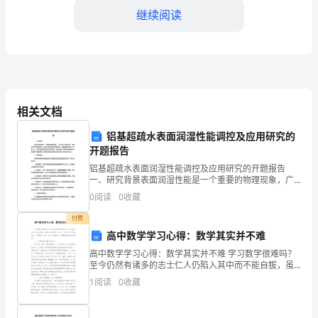
继续阅读
行
业
的
从
业的发展和变化。
相关文档
业
铝基超疏水表面润湿性能调控及应用研究的
者，
开题报告
我
铝基超疏水表面润湿性能调控及应用研究的开题报告
一、研究背景表面润湿性能是一个重要的物理现象，广
很
泛应用于油墨印刷、涂覆、防水和导热等领域。超疏水
0
阅读
0
收藏
表面的润湿性能优异，其接触角可高达170度以上，易实
幸
现自清
付费
高中数学学习心得：数学其实并不难
运
高中数学学习心得：数学其实并不难 学习数学很难吗？
能
至今仍然有诸多的志士仁人仍陷入其中而不能自拔，虽
然本人数学并不出众，但论水平还说的过去，下面是本
1
阅读
0
收藏
参
人的一点小小的经验，希望能够助你有所提高。
加