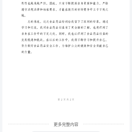
感
悟
——
4500
字
作
为
一
名
食
品
药
更多完整内容
品