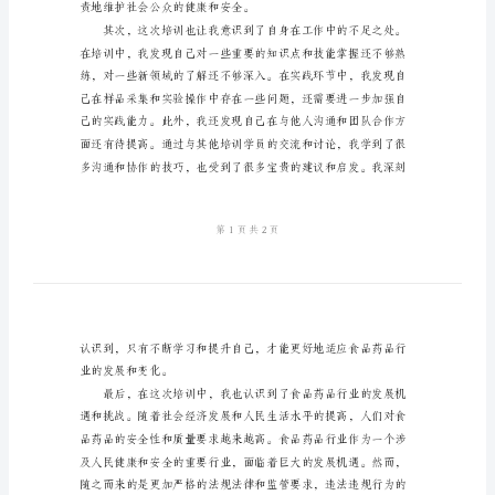
感
悟
食
品
药
品
培
训
心
得
体
责地维护社会公众的健康和安全。
会