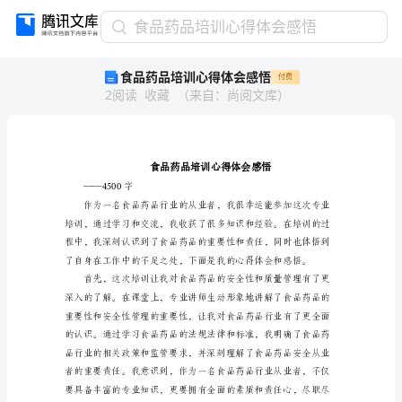
食
食品药品培训心得体会感悟
品
食品药品培训心得体会感悟
付费
药
2
阅读
收藏
（
来自
：
尚阅文库
）
品
培
训
心
得
体
——4500字
会