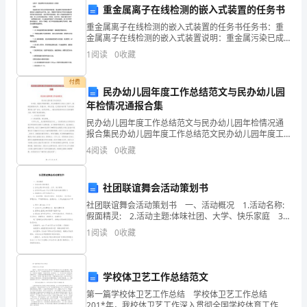
地。
重金属离子在线检测的嵌入式装置的任务书
这
重金属离子在线检测的嵌入式装置的任务书任务书：重
金属离子在线检测的嵌入式装置说明：重金属污染已成
次
为全球性的环境问题，重金属离子的排放和累积严重危
1
阅读
0
收藏
害人类健康和生态环境。因此，需要在不间断地对环境
专
中的重金
付费
业
民办幼儿园年度工作总结范文与民办幼儿园
年检情况通报合集
培
民办幼儿园年度工作总结范文与民办幼儿园年检情况通
报合集民办幼儿园年度工作总结范文民办幼儿园年度工
训，
作总结范文本年度，我园在市教育局的__和全体教职员工
4
阅读
0
收藏
的关心支持下，继续坚持服务先导、质量为本、特色办
的力量。
通
园，
过
社团联谊舞会活动策划书
社团联谊舞会活动策划书 一、活动概况 1.活动名称:
学
假面精灵: 2.活动主题:体味社团、大学、快乐家庭 3.
活动时间:xx11月13日晚7:00-9:00(星期六) 4.活动地点:
1
阅读
0
收藏
习
大
和
学校体卫艺工作总结范文
交
第一篇学校体卫艺工作总结 学校体卫艺工作总结
201*年，我校体卫艺工作深入贯彻全国学校体育工作会