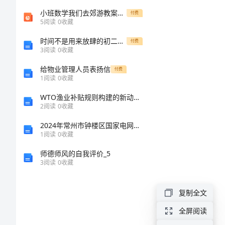
作
小班数学我们去郊游教案反思
付费
5
阅读
0
收藏
文
时间不是用来放肆的初二作文
付费
3
阅读
0
收藏
以
给物业管理人员表扬信
付费
追
1
阅读
0
收藏
求
WTO渔业补贴规则构建的新动向研究——兼论中国的应对措施的中期报告
2
阅读
0
收藏
为
2024年常州市钟楼区国家电网招聘之机械动力类考试题库附参考答案【典型题】
话
1
阅读
0
收藏
题
师德师风的自我评价_5
3
阅读
0
收藏
的
四
复制全文
年
全屏阅读
级