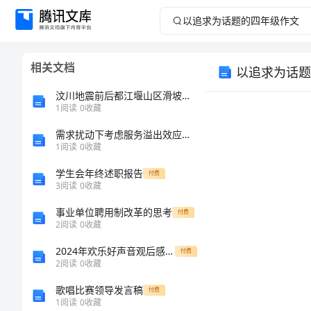
以
追
相关文档
以追求为话题
求
汶川地震前后都江堰山区滑坡滑动距离影响因素变化分析
为
1
阅读
0
收藏
需求扰动下考虑服务溢出效应的双渠道供应链决策与协调的开题报告
话
1
阅读
0
收藏
题
学生会年终述职报告
付费
3
阅读
0
收藏
的
事业单位聘用制改革的思考
付费
2
阅读
0
收藏
四
2024年欢乐好声音观后感300字
付费
年
2
阅读
0
收藏
歌唱比赛领导发言稿
付费
级
求。
1
阅读
0
收藏