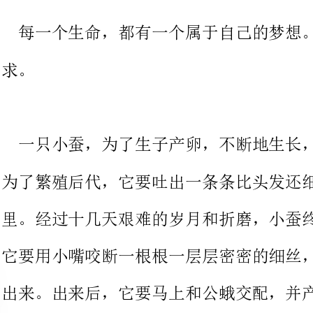
一只小蚕，为了生子产卵，不断地生长，褪下一层又一层旧皮。
为了繁殖后代，它要吐出一条条比头发还细的丝，将自己包在丝团
里。经过十几天艰难的岁月和折磨，小蚕终于蜕变成了一只蚕蛾。
它要用小嘴咬断一根根一层层密密的细丝，从“小窝”中艰辛地爬
出来。出来后，它要马上和公蛾交配，并产下一颗颗生命的种子。
在产卵期间，它要忍受着巨大的痛苦。产完卵后，它就会安静地死
去。这，就是一只蚕的一生，一只蚕对生命的
愿望，它要去不断地努力，不懈地追求!不论
也要顽强地坚持下去!