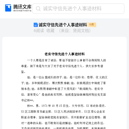
诚
诚实守信先进个人事迹材料
实
诚实守信先进个人事迹材料
付费
守
6
阅读
收藏
（
来自
：
贤阅文档
）
信
先
进
个
人
事
迹