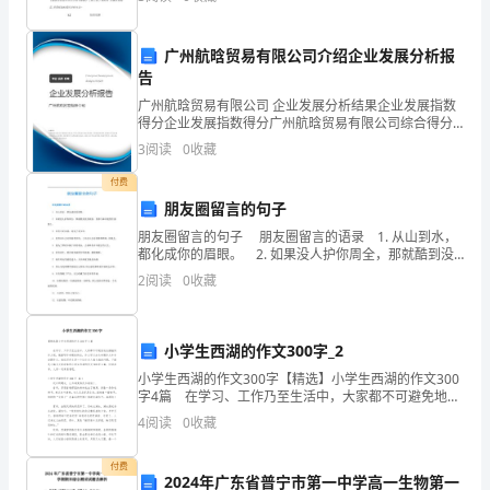
了
研究报告的估算投资额的依据。若工程建设实际
关
广州航晗贸易有限公司介绍企业发展分析报
告
于
广州航晗贸易有限公司 企业发展分析结果企业发展指数
老
得分企业发展指数得分广州航晗贸易有限公司综合得分
说明：企业发展指数根据企业规模、企业创新、企业风
3
阅读
0
收藏
实
险、企业活力四个维度对企业发展情况进行评价。该企
业的
付费
守
朋友圈留言的句子
信
朋友圈留言的句子 朋友圈留言的语录 1. 从山到水，
都化成你的眉眼。 2. 如果没人护你周全，那就酷到没
先
有软肋，你那么棒不能毁在感情上。 3. 回首不见从
2
阅读
0
收藏
前，再见已非少年。 4. 世界并不
进
个
小学生西湖的作文300字_2
小学生西湖的作文300字【精选】小学生西湖的作文300
人，
字4篇 在学习、工作乃至生活中，大家都不可避免地会
接触到作文吧，根据写作命题的特点，作文可以分为命
供
4
阅读
0
收藏
题作文和非命题作文。相信写作文是一个让许多
大
付费
2024年广东省普宁市第一中学高一生物第一