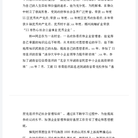
鉴。
材
料
老
实
守
书记林**。
信
先
进
个
人
事
迹