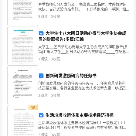
到
春季教师实习方案范文 每当真正面临时，才感慨时间
别
太快，自己还没有准备好。 1.即将到来的一学期，如
何充实而有意义地度过，是应该好好方案和思考。 2.
3
阅读
0
收藏
首先，我会尽快熟悉当地的环境，融入其中。
人
的
大学生十八大团日活动心得与大学生协会成
员的辞职报告(多篇)汇编
尊
大学生___团日活动心得与大学生协会成员的辞职报告(多
重，
篇)汇编大学生___团日活动心得为贯彻落实______在纪念
建团90周年大会上的重要讲话精神，响应团委的号召，
1
阅读
0
收藏
使同学们__社会实践成果，信息科学与
接
下
创新研发激励研究的任务书
来
创新研发激励研究的任务书任务书一、任务背景随着科
技迅猛发展，各行各业都在加大技术创新力度，以提高
产品质量和市场竞争力。为了在市场上占领更大的份
是
2
阅读
0
收藏
额，公司必须不断创新，积极开展研发工作，尤其是在
新产品和新
为
付费
生活垃圾收运体系主要技术经济指标
大
生活垃圾收运体系主要技术经济指标1.1 一般规定1.1.1
家
转运站项目的工程投资应按国家现行的有关规定编 制。
本章所列技术经济指标，可作为评估或审批项目可行性
3
阅读
0
收藏