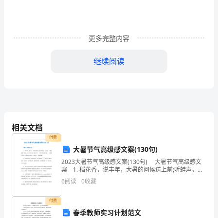
那
他
更多完整内容
不
继续阅读
管
做
什
底。
么
相关文档
事
付费
都
大暑节气高级感文案(130句)
2023大暑节气高级感文案(130句) 大暑节气高级感文
不
案 1. 稻花香，说丰年，大暑的问候送上前;听蛙声，知
了鸣，大暑的祝愿一大片。夏日的热风吹动我的思念，
会
6
阅读
0
收藏
对你的牵挂永不变，一片真情天可见，只
得
付费
春季教师实习计划范文