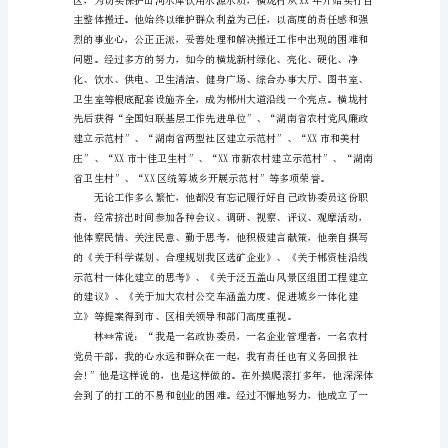
材
料
“XX市热心社会公
一
个
人
要
是
没
有
了
诚
信，