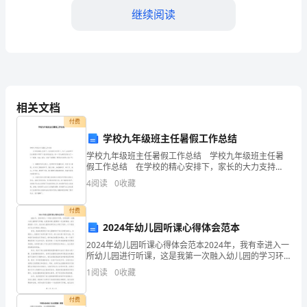
总
继续阅读
结
和
计
划
相关文档
习和提升。
付费
书
学校九年级班主任暑假工作总结
一、
学校九年级班主任暑假工作总结 学校九年级班主任暑
假工作总结 在学校的精心安排下，家长的大力支持
2024
下，九年x班的学生们在暑假中开展了丰富多彩的活动，
4
阅读
0
收藏
每一个学生都真正度过了一个“健康、有
年
支持和信任。
付费
个
二、2024年个人出纳工作计划
2024年幼儿园听课心得体会范本
人
2024年幼儿园听课心得体会范本2024年，我有幸进入一
所幼儿园进行听课，这是我第一次融入幼儿园的学习环
出
境，也是我对幼儿教育的一次全新体验。在这短短的一
1
阅读
0
收藏
天中，我从幼儿园的老师们身上学到了很多，以下是我
纳
付费