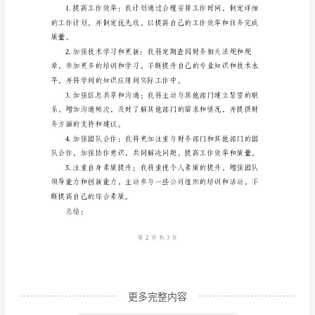
作
成本和节约开支。
总
结
和
不足之处：
计
划
书
低下。
个
人
出
纳
工
作
更多完整内容