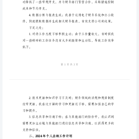
和
计
划
亮点：
书
2024
年
个
人
录。
出
纳
工