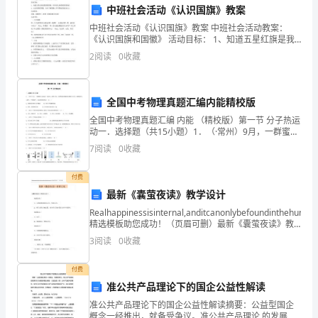
质量。
工
中班社会活动《认识国旗》教案
中班社会活动《认识国旗》教案 中班社会活动教案：
作
《认识国旗和国徽》 活动目标： 1、知道五星红旗是我
国的国旗，培养幼儿热爱祖国的情感。 2、认识我国的国
2
阅读
0
收藏
总
徽，初步了解国徽上不同图案的象征意义。 活动准备
结
全国中考物理真题汇编内能精校版
2024
全国中考物理真题汇编 内能 （精校版）第一节 分子热运
年
动一．选择题（共15小题）1．（·常州）9月，一群蜜蜂
飞入新北区一处民宅，如图1所示，民警将装有蜂蜜的木
7
阅读
0
收藏
桶置于宅门外，蜜蜂陆续飞入桶中，下列
是
务方面的支持和建议。
付费
我
最新《囊萤夜读》教学设计
个
Realhappinessisinternal,anditcanonlybefoundinthehuman
精选模板助您成功！（页眉可删）最新《囊萤夜读》教
人
课方案《囊萤夜读》教课方案1教课目的
3
阅读
0
收藏
在
付费
公
准公共产品理论下的国企公益性解读
断提高自己的综合素质。
司
准公共产品理论下的国企公益性解读摘要：公益型国企
概念一经推出，就备受争议。准公共产品理论 的发展可