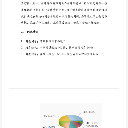
调
查
一．调查的目的：
报
告
有
关
大
学
生
网
上