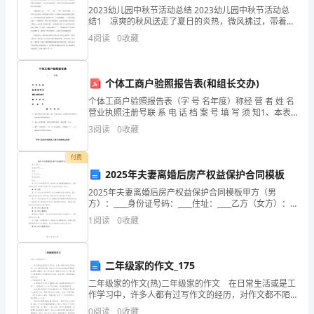
2023幼儿园中秋节活动总结 2023幼儿园中秋节活动总
近
结1 凉爽的秋风送走了夏日的炎热，微风拂过，带着一
丝香甜的桂花香，夜空中月亮姐姐的脸儿越见盈满，孩
年
4
阅读
0
收藏
子们期待的“月饼节”也即将到来。“为什么要过
来，
理讨论，作出报告。
个体工商户验照报告表(和组长交办)
大
个体工商户验照报告表（字 号 名年度）称经 营 者 姓 名
三．数据统计和分析
学
营业执照注册号联 系 电 话 档 案 号 填 写 须 知1、本表
所填写内容应真实可靠，无虚假成份。经营者应对所填
3
阅读
0
收藏
生
写内容的真实性负法律责任。2、
1．题目以及调查结果
作
付费
2025年夫妻离婚后房产权益保护合同模板
（1）你的性别为
[单选题]
为
2025年夫妻离婚后房产权益保护合同模板甲方（男
方）：____身份证号码：____住址：____乙方（女方）：
选项
一
____身份证号码：____住址：____鉴于甲乙双方因感情不
1
阅读
0
收藏
和，经协商一致同意解除婚姻关
个
男
独
二年级家的作文_175
女
立
二年级家的作文(热)二年级家的作文 在日常生活或是工
作学习中，许多人都有过写作文的经历，对作文都不陌
生吧，通过作文可以把我们那些零零散散的思想，聚集
的
本题有效填写人次
0
阅读
0
收藏