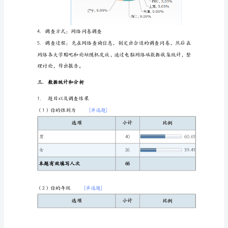
消
费
的
调
二．问卷情况：
查
报
1．调查问卷：见数据统计中各题目
告
调
查
成
员：
谢
秋