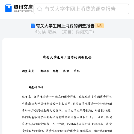
有
有关大学生网上消费的调查报告
关
有关大学生网上消费的调查报告
付费
大
4
阅读
收藏
（
来自
：
尚阅文库
）
学
生
网
上
消
费
的