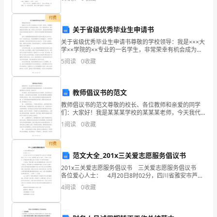
在一块。那么你有了解过作文吗？以下是小编为大家
消
付费
费
关于省级优秀毕业生申请书
（2）你的年级
[单选题]
关于省级优秀毕业生申请书尊敬的学校领导：我是×××大
群
学××学院的××专业的一名学生，非常荣幸有机会成为贵
校××奖学金的申请者。在这个特殊的时刻，我怀着激动
5
阅读
0
收藏
选项
体，
而自豪的心情，向您呈上这份申请书，真诚地希望能
已
教师倡议书的范文
经
教师倡议书的范文尊敬的校长、各位教师和亲爱的同学
们：大家好！我是某某某学校的某某某老师，今天我代
成
表学校的教师团队向大家发表一份倡议书。作为教师，
1
阅读
0
收藏
我们肩负着培养学生成才的重任，我们是学生们的引路
为
人，我们
付费
了
范文大全_201x三关爱志愿服务倡议书
中
201x三关爱志愿服务倡议书 三关爱志愿服务倡议书
各位爱心人士： 4月20日8时02分，四川省雅安市芦山
国
县发生7.0级地震，截至4月21日15时，地震遇难人数升
4
阅读
0
收藏
至186人，11393人受伤
消