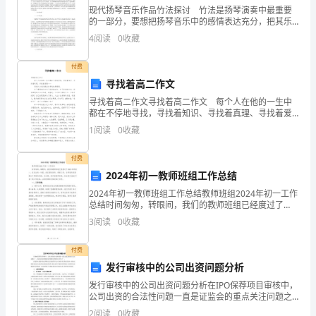
现代扬琴音乐作品竹法探讨 竹法是扬琴演奏中最重要
提
的一部分，要想把扬琴音乐中的感情表达充分，把其乐
曲演奏流畅，演奏者就必须注重竹法的应用。在现代扬
高
4
阅读
0
收藏
琴音乐演奏中，对于竹法的要求更高，因此在现代扬琴
音乐作
自
付费
寻找着高二作文
己
寻找着高二作文寻找着高二作文 每个人在他的一生中
的
都在不停地寻找，寻找着知识、寻找着真理、寻找着爱
情…… 但我认为我们最应该寻找的是理想。 有了理想
1
阅读
0
收藏
水
我们才有了前进的动力、有了前进的方向，没有
平。
付费
2024年初一教师班组工作总结
今
2024年初一教师班组工作总结教师班组2024年初一工作
总结时间匆匆，转眼间，我们的教师班组已经度过了
天
2024年的初一。在过去的一年里，我们团结协作，积极
3
阅读
0
收藏
工作，为学校的发展做出了积极的贡献。在这里，我
我
付费
给
到了老师的职责。
发行审核中的公司出资问题分析
大
发行审核中的公司出资问题分析在IPO保荐项目审核中，
公司出资的合法性问题一直是证监会的重点关注问题之
家
一，因此也是保荐机构尽职调查过程的重点环节之一。
2
阅读
0
收藏