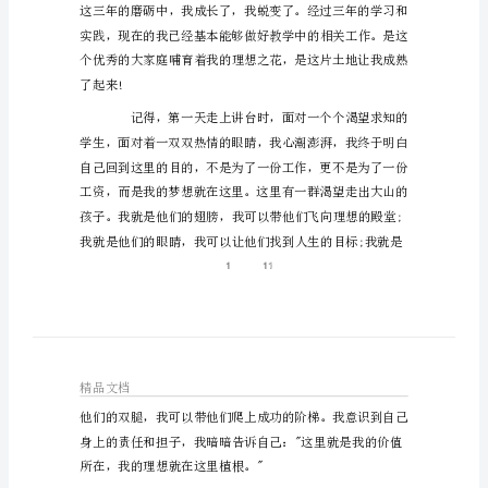
想
工
总结，希望对大家有所帮助。
作
总
结
报
告
特
岗
教