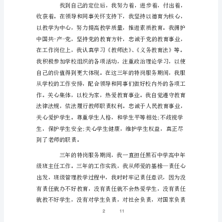
师
学
了起来!
年
度
思
想
工
作
总
结
作
1
1/
为
教