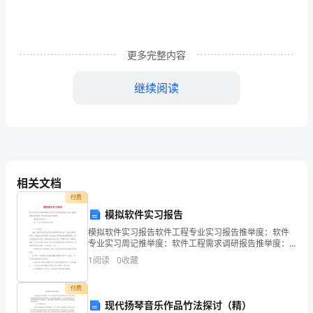
师，
只
更多完整内容
有
不
继续阅读
精品文档
断
的
学
习，
相关文档
所在，我的理想就在这里植根。"
付费
才
模拟软件实习报告
能
模拟软件实习报告软件工程专业实习报告推举度：软件
专业实习周记推举度：软件工程需求调研报告推举度：
不
软件测试总结报告推举度： 模拟软件实习报告 篇一：创
1
阅读
0
收藏
业之星软件实习报告
断
付费
的
现代扬琴音乐作品竹法探讨（精）