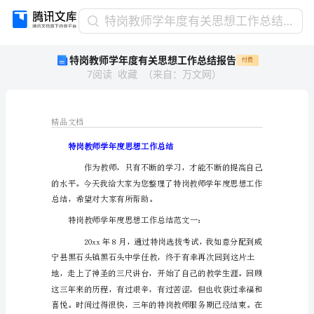
特
特岗教师学年度有关思想工作总结报告
岗
特岗教师学年度有关思想工作总结报告
付费
教
7
阅读
收藏
（
来自
：
万文网
）
师
学
年
度
精品文档
有
特岗教师学年度思
关
思