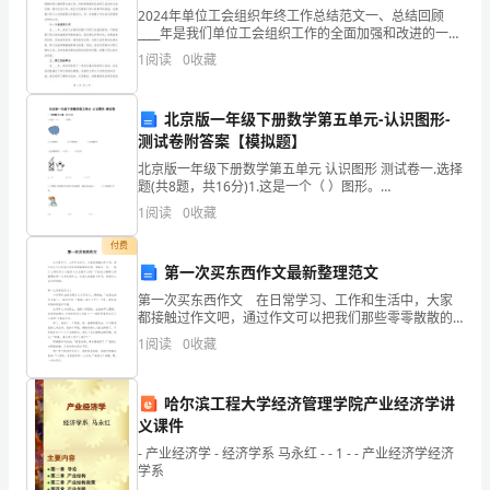
性
2024年单位工会组织年终工作总结范文一、总结回顾
____年是我们单位工会组织工作的全面加强和改进的一
______。
年。在过去的一年里，我们以“团结一心、共建和谐”为主
管理者的工作范围？
1
阅读
0
收藏
题，围绕工会服务职工、促进职工福利、保障职工权
C．亲自制定有关考勤方面的规章制度。
北京版一年级下册数学第五单元-认识图形-
六、专业词汇翻译：（每题1分，共10分）
2．
测试卷附答案【模拟题】
⑴Expectancytheory期待理论
泰
⑵Contingency权变
北京版一年级下册数学第五单元 认识图形 测试卷一.选择
题(共8题，共16分)1.这是一个（ ）图形。
⑶Communication沟通
勒
INCLUDEPICTURE \d
⑷Threats威胁
1
阅读
0
收藏
"C:\\Users\\ADMINI~1\\AppData\
⑸Delegation授权
被
付费
⑹Chainofcommand指挥链
第一次买东西作文最新整理范文
后
⑺Motivation激励
第一次买东西作文 在日常学习、工作和生活中，大家
⑻Styleofleadership领导方式
人
都接触过作文吧，通过作文可以把我们那些零零散散的
⑼Organizationalrevolution组织变革
思想，聚集在一块。一篇什么样的作文才能称之为优秀
1
阅读
0
收藏
⑽Enterprise企业
作文呢？下面是小编帮大家整理的第一次买东西作文，
称
欢迎大
为
哈尔滨工程大学经济管理学院产业经济学讲
义课件
_
- 产业经济学 - 经济学系 马永红 - - 1 - - 产业经济学经济
科
学系