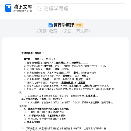
管
管理学原理
理
管理学原理
付费
学
2
阅读
收藏
（
来自
：
万文网
）
原
理
《管
理
学
《管理学原理》模拟题一
原
一、填空题：（每题1分，共10分）
理》
科学管理法约尔
模
_预测_决策
3．计划的任务就是__、___和部署。