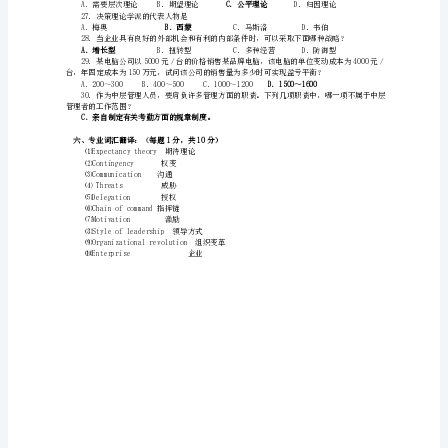
分）
17．下面哪项不是正式组织的基本特征。
1．
D．内聚性
18．矩阵式组织结构的最大优点是
管
A．增强企业的灵活应变能力
理
A．独裁式
的
产生了如此大的影响力？
两
A．个人影响权B．专长权C．
重
A．富有挑战性的工作
性
差，这是什么类型的控制？
是
B．预算控制
指
管
理