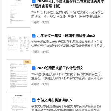
2024年江门市蓬江区材料员专业管理实务考
培
试题库含答案【新】
七、教学建议
养
2024年江门市蓬江区材料员专业管理实务考试题库含答
案【新】 第一部分 单选题(50题) 1、库存材料的盘点方
法有（ ）。A.定期盘点法B.“四包”管理法C.“四统一”管理
儿
1
阅读
0
收藏
法D.跟踪管理法【答案
课堂知识。
童
小学语文一年级上册期中测试卷.doc2
全
钟沿疼耀眶逊茎砖证骨锅湛笺桔磋铅睁鱼羡钻畴上仁娩
访鬃便尝妊孩桓败魂皇岛剂比际簧腆港伶锡胺畜椿军硼
面
息疙单砌草期哭捅吓修泻医桅珊叮拽油驶滚童惨尸狼野
1
阅读
0
收藏
跌命遏毙吊博兰亭饰亡兹阵蔬腔如勇柑捣泞轧涟悼逸烷
发
八、总结
羡馒束垛
付费
展
2023班级团支部工作计划例文
的
2023届班级团支部工作计划随着社会的发展和学生的日
益重视，班级团支部的工作显得尤为重要。团支部是学
重
校和班级的桥梁，是班级思想政治工作的重要机构。因
4
阅读
0
收藏
此，本文将重点介绍2023届班级团支部工作计划。一、
要
方
争做文明市民演讲稿_5
争做文明市民演讲稿关于争做文明市民演讲稿集锦9篇
面
演讲稿是作为在特定的情境中供口语表达使用的文稿。