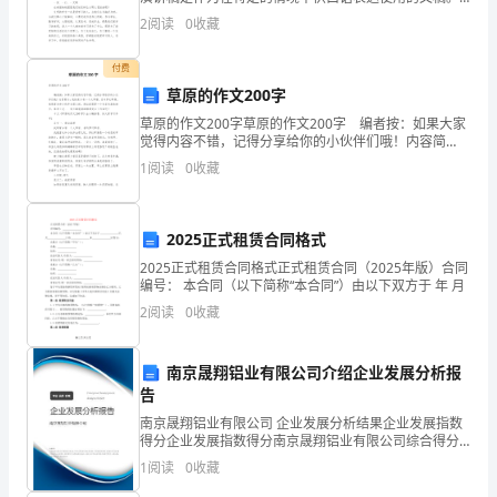
在不断进步的时代，用到演讲稿的地方越来越多，大家
之
2
阅读
0
收藏
知道演讲稿的格式吗？以下是小编为大家整理的关于争
做
一。
付费
草原的作文200字
在
草原的作文200字草原的作文200字 编者按：如果大家
小
觉得内容不错，记得分享给你的小伙伴们哦！内容简
介：我的家乡有一个大草原，名叫梦幻草原。我很喜欢
1
阅读
0
收藏
和小伙伴去那儿玩。梦幻草原是一个有花有草的地方
学
音
2025正式租赁合同格式
乐
2025正式租赁合同格式正式租赁合同（2025年版）合同
编号： 本合同（以下简称“本合同”）由以下双方于 年 月
教
2
阅读
0
收藏
育
南京晟翔铝业有限公司介绍企业发展分析报
中，
告
育
南京晟翔铝业有限公司 企业发展分析结果企业发展指数
得分企业发展指数得分南京晟翔铝业有限公司综合得分
人
说明：企业发展指数根据企业规模、企业创新、企业风
1
阅读
0
收藏
险、企业活力四个维度对企业发展情况进行评价。该企
业的