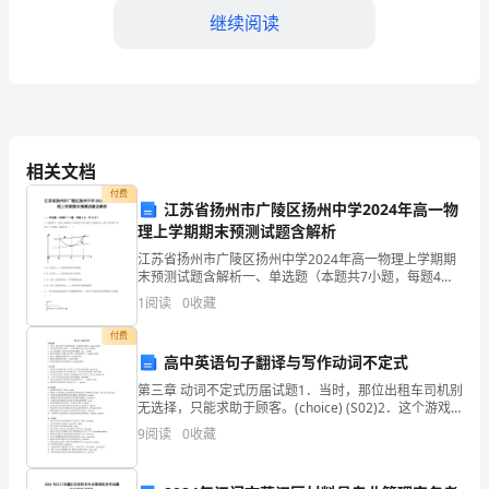
乐
继续阅读
第
六
4、集体演唱（15分钟）
册
学生展示自己的创作，并进行集体演唱。
详
相关文档
五、教学方法
付费
细
江苏省扬州市广陵区扬州中学2024年高一物
理上学期期末预测试题含解析
1、条理分明，清晰明了的课堂讲解。
指
江苏省扬州市广陵区扬州中学2024年高一物理上学期期
南
末预测试题含解析一、单选题（本题共7小题，每题4
2、以实践为主，让学生亲自体验。
分，共28分）1、如图所示，直线a和曲线b分别是在平
1
阅读
0
收藏
直公路上行驶的汽车a和b的位移－时间(x－t)图
音
付费
乐
高中英语句子翻译与写作动词不定式
六、教学评估
教
第三章 动词不定式历届试题1．当时，那位出租车司机别
无选择，只能求助于顾客。(choice) (S02)2．这个游戏
1、重视课堂表现评估。
的规则太复杂，三言两语解释不清。(too…to)(S04)3．为
育
9
阅读
0
收藏
了保持健康，我们经
2、对课堂作业及创作歌曲进行考核。
是