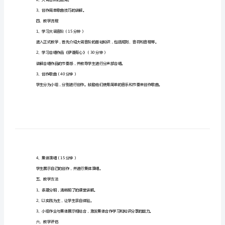
学
一、教材大纲
音
乐
二、教学目标
第
1、继续学习和掌握大调音阶。
六
2、学习合唱作品《伊谁有心》。
册
3、掌握简单的歌曲创作技巧。
详
三、教学重难点
细
1、合唱作品节奏感及掌握。
指
2、大调音阶的运用。
3、创作简单歌曲技巧的讲解。