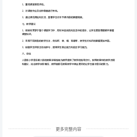
南
四、教学流程
春
1、学习大调音阶（15分钟）
季
音
乐
2、学习合唱作品《伊谁有心》（30分钟）
教
案：
3、创作歌曲（40分钟）
人
音
版
小
学
音
更多完整内容