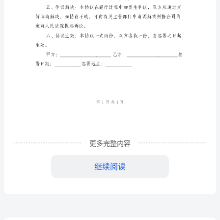
偿
工
资
协
议
协商。
2024
年
更多完整内容
并取得其书面同意。
公
继续阅读
司
二
级