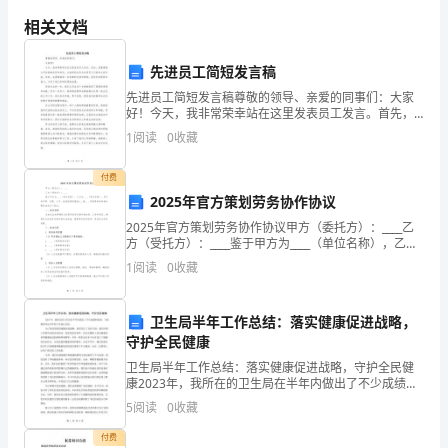
建
相关文档
造
定向人民法院提起诉讼。
先进员工简短发言稿
师
先进员工简短发言稿尊敬的领导、亲爱的同事们：大家
好！今天，我非常荣幸站在这里发表员工发言。首先，
补
生效。
我要感谢公司对我的信任和肯定，让我有机会作为先进
1
阅读
0
收藏
员工代表和大家交流。同时，也要感谢每一位同事的支
偿
持和帮助
付费
工
2025年官方策划劳务协作协议
资
2025年官方策划劳务协作协议甲方（委托方）：____乙
方（受托方）：____鉴于甲方为____（单位名称），乙方
协
为____（单位名称），双方在平等、自愿、公平、诚信的
1
阅读
0
收藏
原则基础上，就____年度劳务协
议
卫生局半年工作总结：落实健康促进战略，
根
守护全民健康
据
卫生局半年工作总结：落实健康促进战略，守护全民健
康2023年，我所在的卫生局在半年内做出了不少成绩和
《中
进展，下面我将对这半年的工作进行总结。为了落实国
5
阅读
0
收藏
家的健康促进战略，我们加大了宣传力度。我们开展了
华
各种
付费