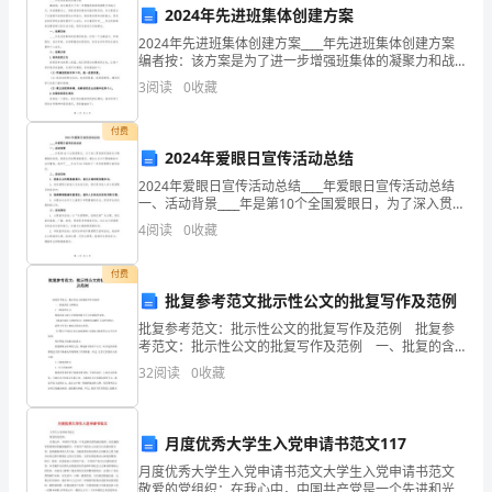
2024年先进班集体创建方案
刚
我提升了专业水平和
2024年先进班集体创建方案____年先进班集体创建方案
编者按：该方案是为了进一步增强班集体的凝聚力和战
完
斗力，形成健康向上、积极进取的集体风貌而制定的。
3
阅读
0
收藏
本方案是为了全面提升班级的团结合作能力、集体荣誉
成
付费
见
2024年爱眼日宣传活动总结
习
2024年爱眼日宣传活动总结____年爱眼日宣传活动总结
一、活动背景____年是第10个全国爱眼日，为了深入贯彻
阶
落实国家关于眼健康的政策，提高全民的眼健康意识，
4
阅读
0
收藏
增加大众对于眼健康的关注和重视，我市于_
段
付费
的
批复参考范文批示性公文的批复写作及范例
批复参考范文：批示性公文的批复写作及范例 批复参
实
考范文：批示性公文的批复写作及范例 一、批复的含
义和特点 (一)批复的含义 批复也是行政公文和党的机
习
32
阅读
0
收藏
关公文中都有的文种。 《国家行政公文处理办
护
月度优秀大学生入党申请书范文117
士。
月度优秀大学生入党申请书范文大学生入党申请书范文
敬爱的党组织：在我心中，中国共产党是一个先进和光