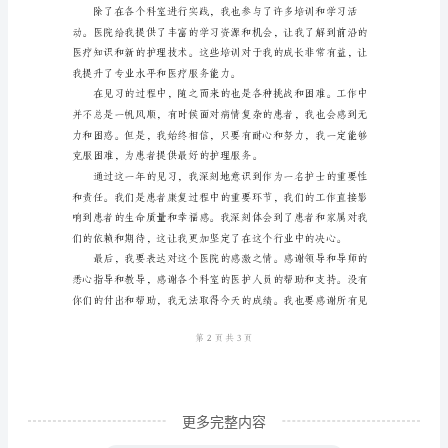
自己的不足之处，不
汇
报
尊
敬
的
领
导、
亲
爱
的
同
事
更多完整内容
们：