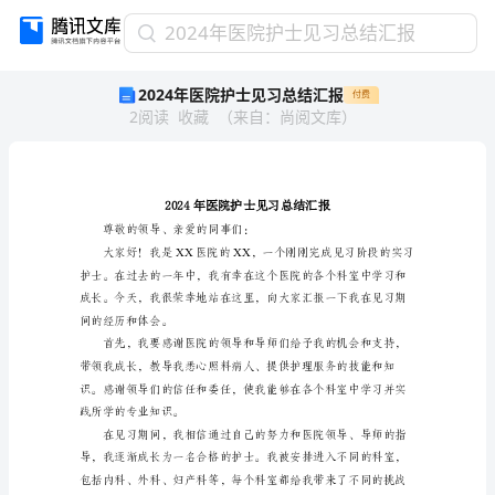
2024
2024年医院护士见习总结汇报
年
2024年医院护士见习总结汇报
付费
医
2
阅读
收藏
（
来自
：
尚阅文库
）
院
护
士
见
习
总
尊敬的领导、亲爱的同事们：
结