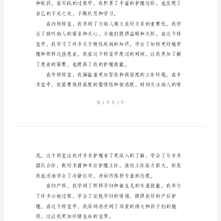
汇
报
间的经历和体会。
2024
年
医
院
护
践所学的专业知识。
士
见
习
总
结