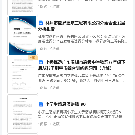
在
荣的政治组织，而且随着年龄的增长我越
1
阅读
0
收藏
过
去
林州市鼎昇建筑工程有限公司介绍企业发展
分析报告
的
林州市鼎昇建筑工程有限公司 企业发展分析结果企业发
一
展指数得分企业发展指数得分林州市鼎昇建筑工程有限
公司综合得分说明：企业发展指数根据企业规模、企业
1
阅读
0
收藏
创新、企业风险、企业活力四个维度对企业发展情况进
年
行评
付费
小卷练透广东深圳市高级中学物理八年级下
中，
册从粒子到宇宙综合训练练习题（详解）
我
广东深圳市高级中学物理八年级下册从粒子到宇宙综合
训练 考试时间：90分钟；命题人：教研组考生注意：
有
1、本卷分第I卷（选择题）和第Ⅱ卷（非选择题）两部
1
阅读
0
收藏
分，满分100分，考试时间90分钟2、答卷前，考生务
幸
小学生感恩演讲稿_90
在
小学生感恩演讲稿小学生关于感恩演讲稿范文(通用5
这
篇) 使用正确的写作思路书写演讲稿会更加事半功倍。
在当下社会，演讲稿应用范围愈来愈广泛，那么问题来
1
阅读
0
收藏
个
了，到底应如何写一份恰当的演讲稿呢？以下是小编为