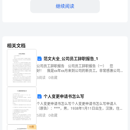
继续阅读
大
家
好！
我
相关文档
是
XX
范文大全_公司员工辞职报告_1
医
公司员工辞职报告 公司员工辞职报告（一） 您
好！ 我是xx年xx月来到公司的新员工。非常感激公司
能够给予我在中国******工作及学习的机会。但在这
院
3
阅读
0
收藏
里，我将很遗憾的向公司提出辞职申请。
的
弱，这让我更加珍惜生命的宝贵。
个人变更申请书怎么写
XX，
个人变更申请书怎么写个人变更申请书怎么写申请人
一
（原告）：***，男，1938年1月11日出生，汉族，住天
津市***，身份证号码: ***。委托代理人：***，***律
5
阅读
0
收藏
个
师事务所 律师***， **
刚
付费