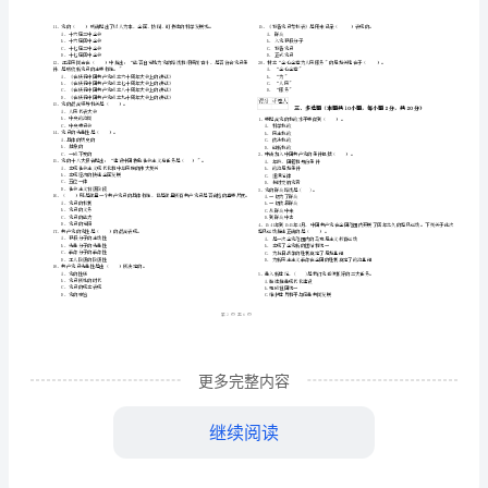
院（专业）
训
姓名
考
号
考
………
年社区党支部入党培训考试试卷
2024
B
密
……….………
试
…
考试须知
：
封
………………
试
1、考试时间：90分钟，本卷满分为100分。
…
线
………………
卷
…
内
……..………
B
………
不
………………
填空题
本题共
小题
每小题
分
共
一、
（
10
，
1
，
10
…….
卷
准
………………
答
…….
附
更多完整内容
题
……………
解
彻执行。
继续阅读
析
制度以及基层群众自治制度。