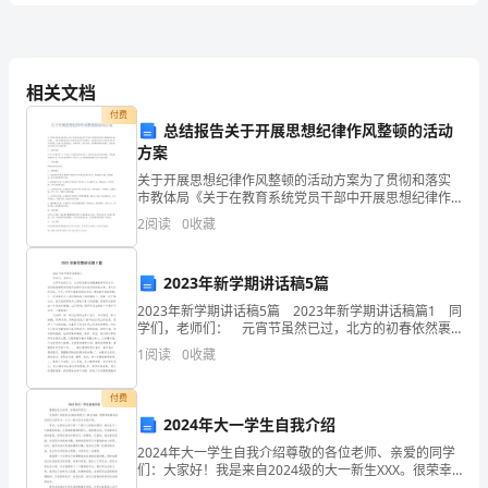
2024
年
相关文档
化
激
，但已经不是______。
社
付费
总结报告关于开展思想纪律作风整顿的活动
区
方案
关于开展思想纪律作风整顿的活动方案为了贯彻和落实
党
市教体局《关于在教育系统党员干部中开展思想纪律作
单选题
本题共
小题
每小题
分
共
二、
（
20
，
1
，
20
风整顿的实施方案》，全面加强我校党员干部思想纪律
支
2
阅读
0
收藏
作风的建设，全面提升党员干部的思想纪律作风素质，
1、党的基本路线的核心内容是（）。
打造一支
部
A．一切相信群众，依靠群众
2023年新学期讲话稿5篇
B．以经济建设为中心
入
C．为人民服务
2023年新学期讲话稿5篇 2023年新学期讲话稿篇1 同
学们，老师们： 元宵节虽然已过，北方的初春依然裹
D．“一个中心、两个基本点”
党
藏着寒冬的冰冷，但仍然能够感受到春天的脚步正向我
2、（）是争取入党的首要问题。
1
阅读
0
收藏
们悄悄地走来，春天已经来临。今天，同
培
A.端正入党动机
B.良好的态度
付费
训
C.年满十八岁
2024年大一学生自我介绍
考
2024年大一学生自我介绍尊敬的各位老师、亲爱的同学
们：大家好！我是来自2024级的大一新生XXX。很荣幸
能够站在这里向大家作为一个大一新生进行自我介绍。