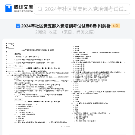
2024
2024年社区党支部入党培训考试试卷B卷 附解析
年
2024年社区党支部入党培训考试试卷B卷 附解析
付费
社
2
阅读
收藏
（
来自
：
尚阅文库
）
区
党
支
部
入
党
培
学