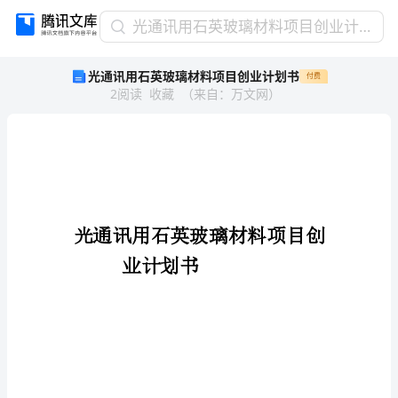
光
光通讯用石英玻璃材料项目创业计划书
通
光通讯用石英玻璃材料项目创业计划书
付费
讯
2
阅读
收藏
（
来自
：
万文网
）
用
石
英
玻
璃
材
料