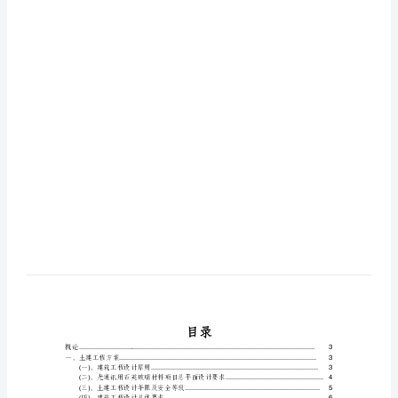
项
目
业计划书
创
业
计
划
书
光
通
讯