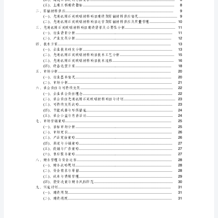
用
石
英
玻
璃
材
料
项
目
创
业
计
划