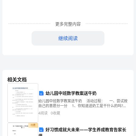
书
目
更多完整内容
录
TOC
继续阅读
\h
目录
\zHYPERLINK
概论
.............................................................................
\l
一、土建工程方案
......................................................
(一)、建筑工程设计原则
.....................................
"_Toc20970"概
相关文档
(三)、土建工程设计年限及安全等级
论
.................
(四)、建筑工程设计总体要求
.............................
幼儿园中班数学教案送牛奶
PAGEREF
(五)、土建工程建设指标
.....................................
幼儿园中班数学教案送牛奶 活动过程： 一、尝试按
二、原辅材料供应
......................................................
_Toc20970
自己的意愿分一分 1、你知道送奶工是干什么的吗?
对，今天，我们就要当送奶工，给小动物们送牛奶，好
4
阅读
0
收藏
\h
吗? 2、(出示
3HYPERLINK
付费
(一)、行业背景分析
好习惯成就大未来——学生养成教育告家长
............................................
书
(二)、产业发展分析
............................................