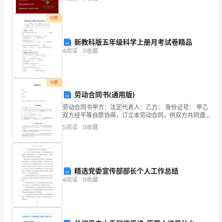
书
八、财务管理与资金运作
...........................................
(一)、财务战略规划
............................................
付费
(二)、资金需求与筹措
........................................
(三)、成本与费用管理
........................................
新教科版五年级科学上册月考试卷精品
(四)、投资决策与财务风险防范
.........................
4
阅读
0
收藏
九、实施计划
..............................................................
(一)、建设周期
....................................................
(二)、建设进度
....................................................
付费
劳动合同书(通用版)
劳动合同书甲方：法定代表人：乙方： 身份证号： 甲乙
双方经平等自愿协商，订立本劳动合同，供双方共同遵
守。一、劳动合同期限劳动合同期限采取如下第种形
5
阅读
0
收藏
式：壹、经乙方提出，双方协商同
精选党委宣传部部长个人工作总结
4
阅读
0
收藏