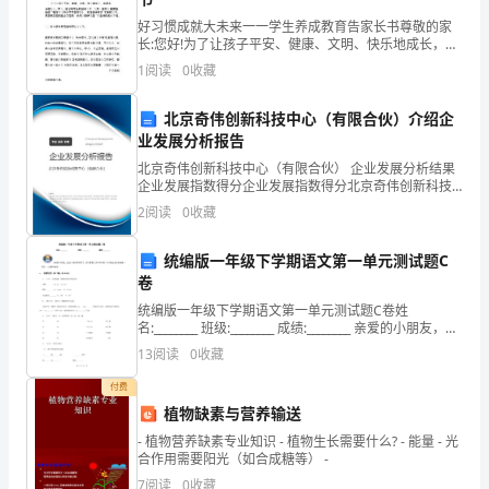
\l
四、技术方案
..............................................................
好习惯成就大未来一一学生养成教育告家长书尊敬的家
"_Toc194
(一)、企业技术研发分析
长:您好!为了让孩子平安、健康、文明、快乐地成长，培
.....................................
养孩子在行为、学习、生活等方面的良好习惯，为其一
(二)、光通讯用石英玻璃材料
1
阅读
0
收藏
光
生的发 展奠基，我校严格落实《中小学学生守则》，希
(三)、光通讯用石英玻璃材料项目技术流程
......
通
(四)、设备选型方案
............................................
北京奇伟创新科技中心（有限合伙）介绍企
讯
五、市场分析
..............................................................
业发展分析报告
用
(一)、行业基本情况
............................................
北京奇伟创新科技中心（有限合伙） 企业发展分析结果
石
(二)、市场分析
....................................................
企业发展指数得分企业发展指数得分北京奇伟创新科技
六、社会责任与可持续发展
英
中心（有限合伙）综合得分说明：企业发展指数根据企
.......................................
2
阅读
0
收藏
业规模、企业创新、企业风险、企业活力四个维度对企
(一)、企业社会责任理念
.....................................
玻
业发
璃
统编版一年级下学期语文第一单元测试题C
(三)、可持续发展战略
........................................
材
卷
(四)、节能减排与环保措施
.................................
料
统编版一年级下学期语文第一单元测试题C卷姓
(五)、社会公益与慈善活动
.................................
名:________ 班级:________ 成绩:________ 亲爱的小朋友，经
项
七、市场营销策略
......................................................
过一段时间的学习，你们掌握了多
13
阅读
0
收藏
目
(一)、目标市场分析
............................................
(二)、市场定位
....................................................
创
付费
(三)、产品定价策略
............................................
业
植物缺素与营养输送
(四)、渠道与分销策略
........................................
计
- 植物营养缺素专业知识 - 植物生长需要什么? - 能量 - 光
(五)、促销与广告策略
........................................
合作用需要阳光（如合成糖等） -
划
(六)、售后服务策略
............................................
7
阅读
0
收藏