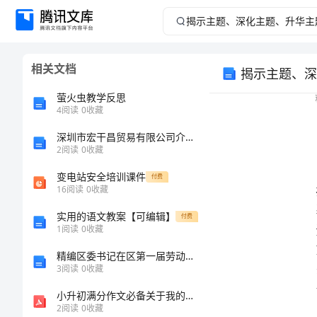
揭
示
相关文档
揭示主题、深
主
萤火虫教学反思
题、
4
阅读
0
收藏
深圳市宏干昌贸易有限公司介绍企业发展分析报告
深
2
阅读
0
收藏
化
变电站安全培训课件
付费
16
阅读
0
收藏
主
实用的语文教案【可编辑】
付费
1
阅读
0
收藏
题、
精编区委书记在区第一届劳动模范表彰大会上的讲话
升
3
阅读
0
收藏
小升初满分作文必备关于我的积极向上素材【38】
华
2
阅读
0
收藏