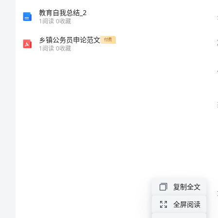
主
教育自我总结_2
1
阅读
0
收藏
题
乡镇公务员申论范文
付费
1
阅读
0
收藏
的
区
别
与
运
用
复制全文
揭
全屏阅读
小