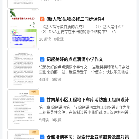
劝
了。但是工作计划要写什么内容才是正确的
君
(新人教)生物必修二同步课件4
《史记》
更
- 《基因指导蛋白质的合成》 - - - （1）基因是什么？
（2）DNA主要存在于细胞的哪个结构中？ （3
进
20
阅读
0
收藏
一
杯
记起美好的点点滴滴小学作文
酒，
记起美好的点点滴滴小学作文 当我哭哭啼啼从母亲肚
里出来的那一刻，我便承受了一个使命：快快乐乐地成
西
长。从此，我便开始了人生的第一步，成长的第一页纸
4
阅读
0
收藏
就此翻开。 人生的第一步就是学会哭，生活中的第一
出
付费
阳
甘肃某小区工程地下车库消防施工组织设计
第一章 编制说明第一节 编制说明本施工组织设计作为施
关
工的指导性文件，在编制过程中我们对项目管理机构设
置、劳动力安排、施工进度计划控制、机械设备配备、
无
5
阅读
0
收藏
主要分部分项工程的施工方法、工程质量控制措施、安
全
故
付费
仓储培训学习：探索行业变革趋势及应对策