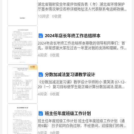
-
湖北省辐射安全年度评估报告表（ 年）湖北省环境保护
-
厅基本情况单位名称详细地址法人代表联系电话邮政编
码辐射专管员联系电话项目用途环评批复时间环评批复
１３人生乐在
10
阅读
0
收藏
-
文号环评批复部门验收批复文号验收批复部门
王
2024年店长年终工作总结样本
１５于患难风豪杰。－(清)魏禧
勃
2024年店长年终工作总结样本尊敬的领导和同事们：首
先，非常感谢大家在过去一年里对我的支持和理解。作
《送
为店长，我深知自己的责任和使命，为了更好地完成公
4
阅读
0
收藏
司和门店的目标，我一直努力工作，不断学习和提升自
杜
己。
付费
少
分数加减法复习课教学设计
１９山河不足重，重在遇知已
府
《分数加减法复习课》教学设计华师附小 黄笑清 07-12-
20（一）复习目标使学生能正确计算分数加减法.提高学
生分数加减法计算地灵活性..（二）复习重点：提高学生
之
4
阅读
0
收藏
计算异分母分数加减法地能力.复习
任
蜀
班主任年度班级工作计划
２３朋友，以义合者。－（宋）朱熹
班主任年度班级工作计划 班主任年度班级工作计划（通
州》
用9篇） 日子如同白驹过隙，不经意间，迎接我们的将是
新的生活，新的挑战，是时候抽出时间写写工作计划
0
阅读
0
收藏