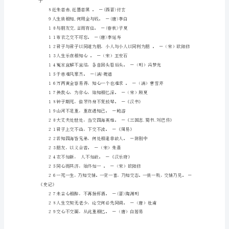
友
谊
的
《赠范晔诗》
名
同门为朋，同志为友。
言
古
风
歌颂友谊的名言古风句二（957字）
句
１君有奇才我不贫。－(清)郑板桥
一
（779
字）
海
内