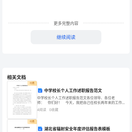
存
知
己,
更多完整内容
天
继续阅读
涯
若
比
邻。
相关文档
-
付费
子
中学校长个人工作述职报告范文
-
中学校长个人工作述职报告范文各位领导、各位老
８近朱者赤,近墨者黑。－(西
-
师： 你们好！ 今天，我把自己任校长两年来的工作
问题向大家做一汇报： 学校，是孩子们成长的摇篮，
９人生贵相知
4
阅读
0
收藏
-
是学生们梦想起飞的基地，是同学们走向辉煌的桥梁！
１０与朋友交
-
付费
１１布衣之交不可忘。－(唐)李延寿
湖北省辐射安全年度评估报告表模板