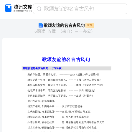
歌
歌颂友谊的名言古风句
颂
歌颂友谊的名言古风句
付费
友
6
阅读
收藏
（
来自
：
三一办公
）
谊
的
名
言
古
风
歌颂友谊的名言古风句一（779字）
句