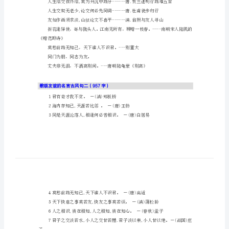
歌
颂
友
谊
的
思君若汶水,浩荡寄南征。
名
言
古
风
句
歌
颂