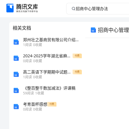
招
商
相关文档
招商中心管理
中
郑州壮之基商贸有限公司介绍企业发展分析报告
心
1
阅读
0
收藏
2024-2025学年湖北省麻城思源实验学校八年级物理第一学期期末综合测试模拟试题含解析
管
付费
0
阅读
0
收藏
理
高二英语下学期期中试题（实验班）-人教版高二全册英语试题
付费
1
阅读
0
收藏
办
《整百整千数加减法》评课稿
59
阅读
1
收藏
法
考育苗杯感想
付费
招
0
阅读
0
收藏
商