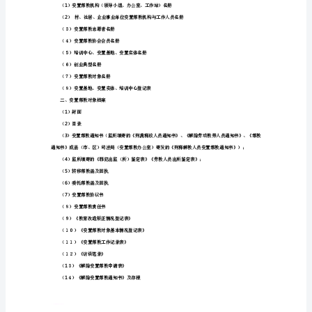
置
帮
教
工
作
档
案
安
置
帮
教
工
作