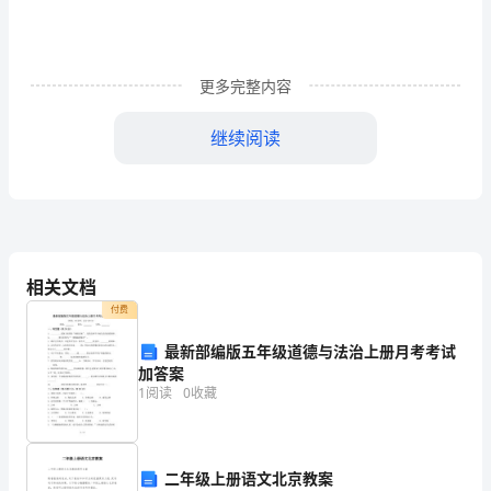
台
帐、
更多完整内容
安
置
继续阅读
帮
教
对
象
相关文档
付费
一、安置帮教工作台帐
档
1
（）安置帮教机构（领导
最新部编版五年级道德与法治上册月考考试
案
加答案
2
1
阅读
0
收藏
（试
（３）安置帮教志愿者名册
行）
（４）安置帮教协会会员名册
目
二年级上册语文北京教案
（５）培训中心、安置基地、安置实体名册