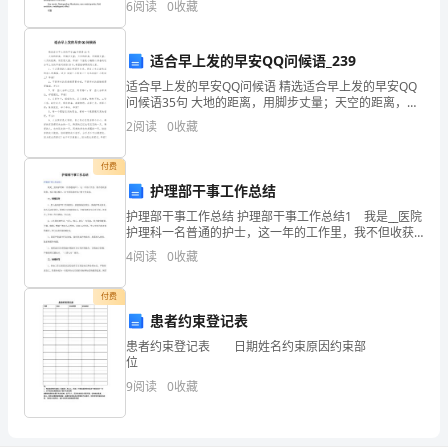
6
阅读
0
收藏
（１０）《安置帮教对象基本情况登记表》
大兴安岭中南段地区。本文以该地区为研究对象，针对
帮
稀有金属
（１１）《安置帮教工作记录表》
教
适合早上发的早安QQ问候语_239
（１２）《访谈笔录》
适合早上发的早安QQ问候语 精选适合早上发的早安QQ
机
问候语35句 大地的距离，用脚步丈量；天空的距离，用
1
（３）《解除安置帮教申请表》
翅膀丈量；心灵的距离，用思想丈量。早安！下面是小
2
阅读
0
收藏
构
编精心准备的适合早上发的早安问候语
1
（４）《解除安置帮教通知书》及存根
（领
付费
护理部干事工作总结
导
g
d
q
d
q
d
g
d
g
d
g
d
d
d
d
d
护理部干事工作总结 护理部干事工作总结1 我是__医院
护理科一名普通的护士，这一年的工作里，我不但收获
小
很多，而且体会颇丰。以下就是我对自己的工作总
4
阅读
0
收藏
结： 一、对待工作 1、努力做到护理工作规范化，
组、
付费
办
患者约束登记表
公
患者约束登记表 日期姓名约束原因约束部
室、
9
阅读
0
收藏
工