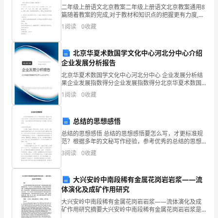
二年级上册语文北京教案二年级上册语文北京教案通用8
录
（６）创业典型名册
篇随着教案的完成,对于教材和知识点的把握更有力度,更
有利于将来的讲课。以下是小编整理的二年级上册语文
一、
1
阅读
0
收藏
（７）安置帮教对象名册
北京教案，希望可以提供给大家进行参考和借鉴。
（８）安置基地、安置实体、培训中心登记表
安
北京华夏术数国学文化中心河北分中心介绍
二、安置帮教对象档案
置
企业发展分析报告
1
（）封面
北京华夏术数国学文化中心河北分中心 企业发展分析结
帮
果企业发展指数得分企业发展指数得分北京华夏术数国
2
（）目录
学文化中心河北分中心综合得分说明：企业发展指数根
教
1
阅读
0
收藏
据企业规模、企业创新、企业风险、企业活力四个维度
3
对企
工
总结的思想感悟
作
4
总结的思想感悟 总结的思想感悟要怎么写，才更标准规
范？根据多年的文秘写作经验，参考优秀的总结的思想
台
5
（）转移帮教函及回执
感悟样本能让你事半功倍，下面分享【总结的思想感悟
3
阅读
0
收藏
(通用10篇)】，供你选择借鉴。总结的思想感
帐
6
（）委托帮教函及回执
7
（1）
大兴安岭中南段稀有金属花岗岩岩浆——流
（）安置帮教协议书
体演化及成矿作用研究
（８）安置帮教责任书
安
大兴安岭中南段稀有金属花岗岩岩浆——流体演化及成
（９）《教育改造矫正情况登记表》
矿作用研究摘要大兴安岭中南段稀有金属花岗岩岩浆是
置
指一种富含稀有金属元素的花岗岩岩石体，广泛分布于