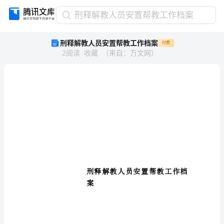
刑
刑释解教人员安置帮教工作档案
释
刑释解教人员安置帮教工作档案
付费
解
2
阅读
收藏
（
来自
：
万文网
）
教
人
员
安
置
帮
教