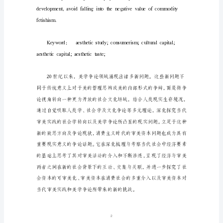
资
本
在
消
费
社
会
的
介
入
及
1
其
影