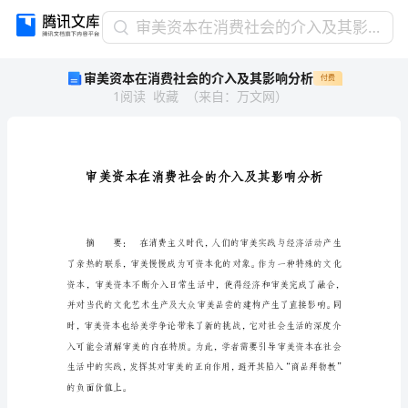
审
审美资本在消费社会的介入及其影响分析
美
审美资本在消费社会的介入及其影响分析
付费
资
1
阅读
收藏
（
来自
：
万文网
）
本
在
消
费
社
会
的