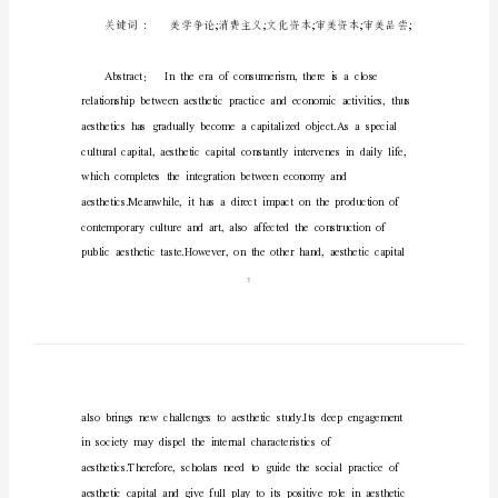
介
入
及
其
影
响
分
的负面价值上。
析
审
美