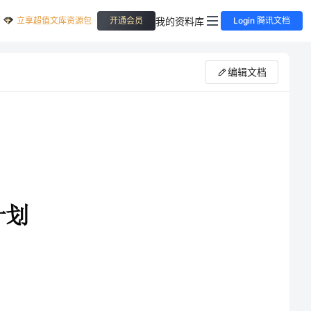
立享超值文库资源包
我的资料库
开通会员
Login 腾讯文档
编辑文档
七年级下册）课程的学习，学生将