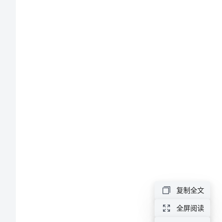
生
物
知识：
教
学
计
划
中
学
生
物
教
本事：
复制全文
学
全屏阅读
计