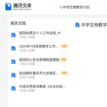
中
学
相关文档
中学生物教学
生
医院收费员个人工作总结_41
物
5
阅读
0
收藏
2024年7月体育教学工作总结模板
教
付费
2
阅读
0
收藏
学
库房防火安全管理制度模版
付费
1
阅读
0
收藏
计
综合解析重庆市九龙坡区数学人教版七年级下册二元一次方程组综合训练试卷（解析版）
付费
2
阅读
0
收藏
划
中班优秀美术教案《长长的街树》
中
5
阅读
0
收藏
学