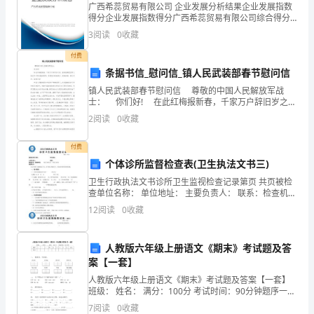
侦
广西希蕊贸易有限公司 企业发展分析结果企业发展指数
得分企业发展指数得分广西希蕊贸易有限公司综合得分
查
说明：企业发展指数根据企业规模、企业创新、企业风
3
阅读
0
收藏
险、企业活力四个维度对企业发展情况进行评价。该企
对
业的
付费
象
条据书信_慰问信_镇人民武装部春节慰问信
镇人民武装部春节慰问信 尊敬的中国人民解放军战
的
士： 你们好! 在此红梅报新春，千家万户辞旧岁之
际，谨向我镇现役军人致以节日的问候和祝贺，祝愿你
2
阅读
0
收藏
广
们新春快乐、家庭幸福、学习进步、前程万里!
泛
付费
个体诊所监督检查表(卫生执法文书三)
性、
卫生行政执法文书诊所卫生监视检查记录第页 共页被检
查单位名称： 单位地址： 主要负责人： 联系：检查机
服
关：检
12
阅读
0
收藏
务
经
人教版六年级上册语文《期末》考试题及答
案【一套】
济
人教版六年级上册语文《期末》考试题及答案【一套】
班级： 姓名： 满分：100分 考试时间：90分钟题序一二
的
三四五六七八九总分得分一、 看拼音，写词语。pí juàn
7
阅读
0
收藏