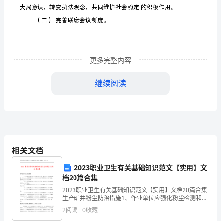
部
门
协
更多完整内容
作
的
继续阅读
现
状
和
趋
相关文档
势
2023职业卫生有关基础知识范文【实用】文
档20篇合集
公
2023职业卫生有关基础知识范文【实用】文档20篇合集
生产矿井粉尘防治措施1、作业单位应强化粉尘检测和预
安
防工作，制订职业危害预防措施，为从业人员提供更多
2
阅读
0
收藏
符合标准的劳动防护用品和劳动保护设施，指导和监督
经