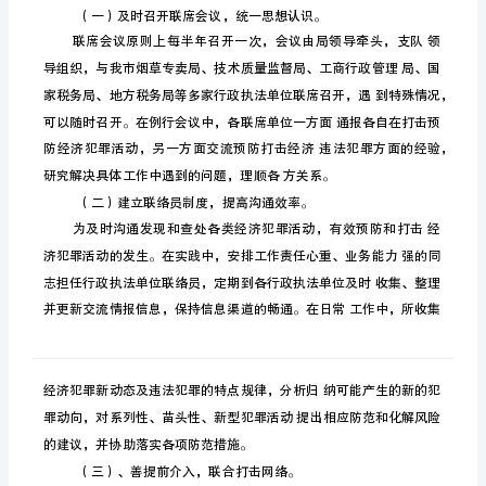
法
部
门
协
作
的
现
状
和