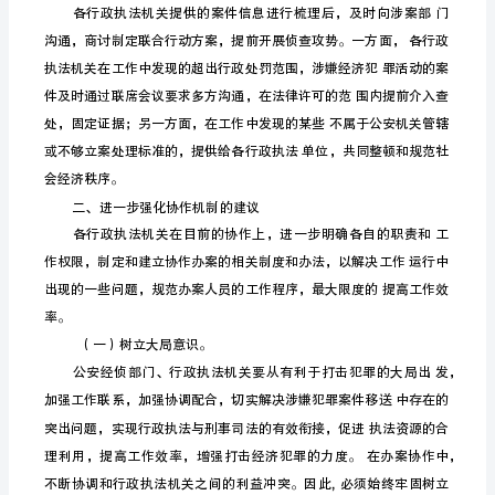
趋
势
浅
谈
经
侦
部
门
与
行
政
执
法