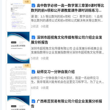
付费
高中数学必修一高一数学第三章第0课时等比
侦
数列的前n项和公开课教案课件课时训练练习教
部
案课件
课 题：3.5 等比数列的前n项和（二）教学目的：1.会用
等比数列的通项公式和前n项和公式解决有关等比数列的
门
中知道三个数求另外两个数的一些简单问题2.提高分析、
2
阅读
0
收藏
解决问题能力.教学重点：进一步熟练
在
深圳市超视角文化传媒有限公司介绍企业发
职
展分析报告
深圳市超视角文化传媒有限公司 企业发展分析结果企业
能
发展指数得分企业发展指数得分深圳市超视角文化传媒
有限公司综合得分说明：企业发展指数根据企业规模、
定
5
阅读
0
收藏
企业创新、企业风险、企业活力四个维度对企业发展情
况进
位
付费
幼师见习一分钟自我介绍
中，
幼师见习一分钟自我介绍大家好，我是一名幼师见习
生。我非常高兴能有机会在这里见习和学习，为了让大
由
家更好地了解我，现在我将用一分钟时间作自我介绍。
6
阅读
0
收藏
首先，我是从一个充满爱心和关怀的家庭中成长起来
于
的。从小我就
其
广西希蕊贸易有限公司介绍企业发展分析报
告