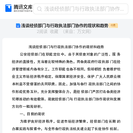
浅
浅谈经侦部门与行政执法部门协作的现状和趋势
谈
浅谈经侦部门与行政执法部门协作的现状和趋势
付费
经
2
阅读
收藏
（
来自
：
万文网
）
侦
部
门
与
行
政
执