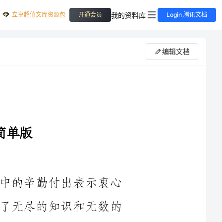
立享超值文库资源包
我的资料库
开通会员
Login 腾讯文档
编辑文档
您好！首先，我要对您在教育我过程中的辛勤付出表示衷心
的感谢和崇高的敬意。您的教诲让我收获了无尽的知识和无数的
在您的教导下，我不仅学到了学科知识，更重要的是学会了