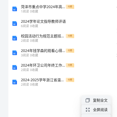
感
菏泽市重点中学2024年高一物理第一学期期末复习检测试题含解析
付费
1
阅读
0
收藏
谢
2024学年论文指导教师评语
信
6
阅读
0
收藏
能性。
写
校园活动行为规范主题班会教案
付费
2
阅读
0
收藏
给
2024年钱学森的观看心得体会与钱学森观看大全（篇）
付费
老
3
阅读
0
收藏
师
2024年环卫公司年终工作总结
付费
简
2
阅读
0
收藏
单
2024-2025学年浙江省温州市九年级中考一模化学达标检测模拟试题含解析
付费
益匪浅。
2
阅读
0
收藏
版
亲
复制全文
爱
全屏阅读