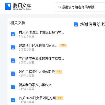
感
谢
相关文档
感谢信写给老
信
村河道清淤工作情况汇报与村环境卫生保洁员管理制度汇编
写
7
阅读
0
收藏
建筑项目经理聘用合同正式版
给
付费
2
阅读
0
收藏
老
三门峡市天泽建筑装饰工程有限公司介绍企业发展分析报告
1
阅读
0
收藏
师
软件工程师个人岗位职责
付费
5
阅读
0
收藏
简
赞美我的家乡小学作文
单
2
阅读
0
收藏
有关2024妇女节活动方案
付费
版
3
阅读
0
收藏