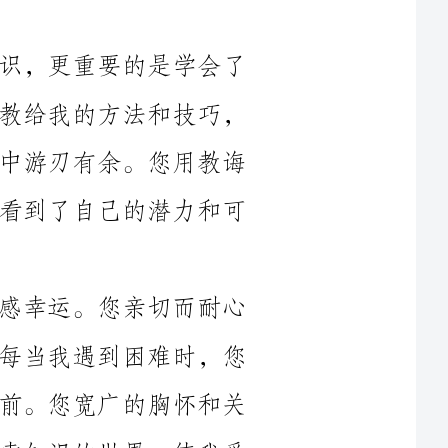
如何思考、如何发现问题并解决问题。您教给我的方法和技巧，
不仅能够在课堂上得心应手，更能在生活中游刃有余。您用教诲
和智慧为我规划了一条光明的未来，让我看到了自己的潜力和可
回想起我们在一起度过的日子，我倍感幸运。您亲切而耐心
的教导，让我能够充分发掘自己的潜力。每当我遇到困难时，您
总是耐心地解答我的问题，鼓励我勇往直前。您宽广的胸怀和关
怀的目光，让我能够以最自由的方式去探索知识的世界，使我受
除了知识上的教导，您还注重培养我们的品德和素养。您以
良知的
人。您温文尔雅、和蔼可亲的形象深深地烙印在我的心中，激励