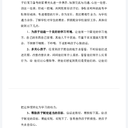
三
家
长
__
会
发
__
言
稿
各
位
__、
各
位
老