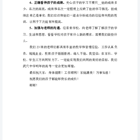
师、
各
位
做到以下几点：
家
1
为孩
长，
大
家
2
、多关心孩子
下
午
好：
我
是
xx