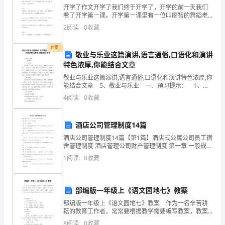
会
开学了作文开学了我们终于开学了，开学的前一天我们
5
、加强与老师的沟通
，
看了开学第一课。开学第一课里有一位叫廖智的舞蹈老
师，在汶川大地震中失去了一个一岁不到的女儿和一双
2
阅读
0
收藏
腿，你们知道吗？一双腿对一名舞蹈者是多么重要，就
我
像是生
么。
付费
感
敬业与乐业这篇演讲,语言通俗,口语化和演讲
特色浓厚,你能结合文章
23
到
敬业与乐业这篇演讲,语言通俗,口语化和演讲特色浓厚,你
很
能结合文章 5、敬业与乐业 一、预习提示： 1、作
者简介。 梁启超，字卓如，号任公，别号，广东新会
4
阅读
0
收藏
人。近代思想家，著名学者，与其师
惭
武穴中学明年的高考一定会更
愧。
酒店公司管理制度14篇
___
酒店公司管理制度14篇【第1篇】酒店式公寓公司员工宿
舍管理制度 酒店管理公司财产管理制度 第一章 一般规定
第一条 为规范集团酒店业财产管理与核算,保证酒店业财
这
1
阅读
0
收藏
产安全与完整,特制定本制度。
样
谢谢！
部编版一年级上《语文园地七》教案
说，
部编版一年级上《语文园地七》教案 作为一名辛苦耕
因
耘的教育工作者，常常要根据教学需要编写教案，教案
有助于顺利而有效地开展教学活动。那么什么样的教案
8
阅读
0
收藏