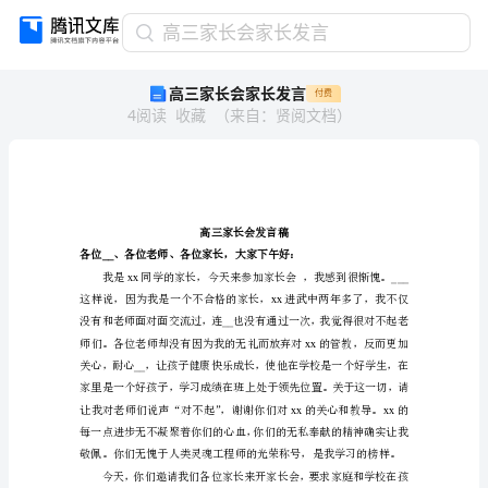
高
高三家长会家长发言
三
高三家长会家长发言
付费
家
4
阅读
收藏
（
来自
：
贤阅文档
）
长
会
家
长
发
言
高
__