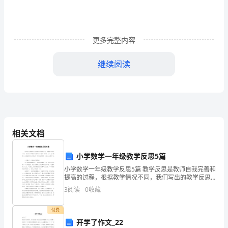
同
学
更多完整内容
的
继续阅读
家
长，
把这种爱转化为学习的动力。
今
、帮助孩子制定适当的目标
3
天
相关文档
来
失去自信心。
参
小学数学一年级教学反思5篇
4
、正确看待孩子的成绩。
小学数学一年级教学反思5篇 教学反思是教师自我完善和
加
提高的过程，根据教学情况不同，我们写出的教学反思
内容也是不一样的，以下是小编精心为您推荐的小学数
3
阅读
0
收藏
家
学一年级教学反思5篇，供大家参考。 小
长
付费
训，以利于下次能有所提高。
开学了作文_22